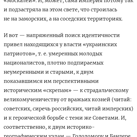
«москалей». И, может, сама империя потому так
и подзастряла на этом свете, что строилась
не на заморских, а на соседских территориях.
И вот — напряженный поиск идентичности
привел находящихся у власти «украинских
патриотов», т. е. умеренных молодых
националистов, плотно подпираемых
неумеренными и старыми, к двум
показавшимся им перспективными
историческим «скрепам» — к страдальческому
великомученичеству от вражьих козней (читай:
советских, сиречь российских, читай имперских)
и к героической борьбе с теми же Советами. И,
соответственно, к двум историко-
географическим узлам — Голодомору и Бандере.