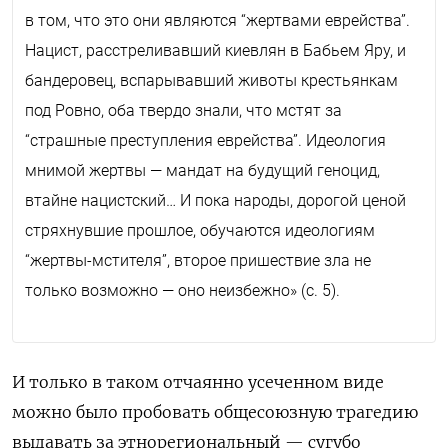
в том, что это они являются “жертвами еврейства”.
Нацист, расстреливавший киевлян в Бабьем Яру, и
бандеровец, вспарывавший животы крестьянкам
под Ровно, оба твердо знали, что мстят за
“страшные преступления еврейства”. Идеология
мнимой жертвы — мандат на будущий геноцид,
втайне нацистский… И пока народы, дорогой ценой
стряхнувшие прошлое, обучаются идеологиям
“жертвы-мстителя”, второе пришествие зла не
только возможно — оно неизбежно» (с. 5).
И только в таком отчаянно усеченном виде
можно было пробовать общесоюзную трагедию
выдавать за этнорегиональный — сугубо