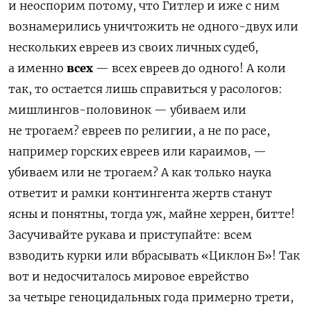
и неоспорим потому, что Гитлер и иже с ним
вознамерились уничтожить не одного-двух или
нескольких евреев из своих личных судеб,
а именно
всех
— всех евреев до одного! А коли
так, то остается лишь справиться у расологов:
мишлингов-половинок — убиваем или
не трогаем? евреев по религии, а не по расе,
например горских евреев или караимов, —
убиваем или не трогаем? А как только наука
ответит и рамки контингента жертв станут
ясны и понятны, тогда уж, майне херрен, битте!
Засучивайте рукава и приступайте: всем
взводить курки или вбрасывать «Циклон Б»! Так
вот и недосчиталось мировое еврейство
за четыре геноцидальных года примерно трети,