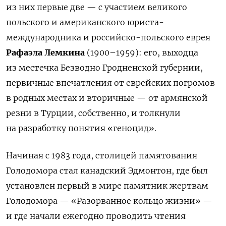
из них первые две — с участием великого
польского и американского
юриста-
международника
и российско-польского еврея
Рафаэла Лемкина
(1900–1959)
: его, выходца
из местечка Безводно Гродненской губернии,
первичные впечатления от еврейских погромов
в родных местах и вторичные — от армянской
резни в Турции, собственно, и толкнули
на разработку понятия «геноцид».
Начиная с 1983 года, столицей памятования
Голодомора стал канадский Эдмонтон, где был
установлен первый в мире памятник жертвам
Голодомора — «Разорванное кольцо жизни» —
и где начали ежегодно проводить чтения