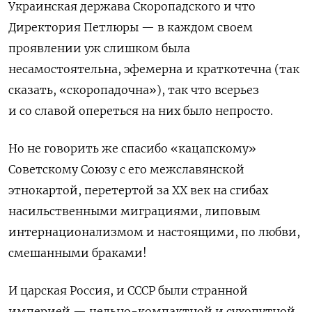
Украинская держава Скоропадского и что
Директория Петлюры — в каждом своем
проявлении уж слишком была
несамостоятельна, эфемерна и краткотечна (так
сказать, «скоропадочна»), так что всерьез
и со славой опереться на них было непросто.
Но не говорить же спасибо «кацапскому»
Советскому Союзу с его межславянской
этнокартой, перетертой за
XX
век на сгибах
насильственными миграциями, липовым
интернационализмом и настоящими, по любви,
смешанными браками!
И
царская Россия, и
СССР были странной
империей — цельно-компактной и сухопутной,