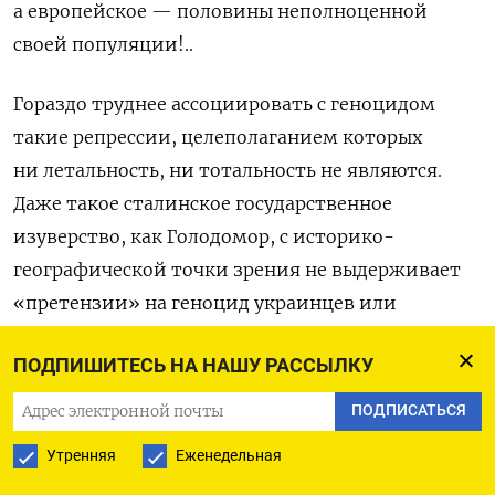
а европейское — половины неполноценной
своей популяции!..
Гораздо труднее ассоциировать с геноцидом
такие репрессии, целеполаганием которых
ни летальность, ни тотальность не являются.
Даже такое сталинское государственное
изуверство, как Голодомор, с историко-
географической точки зрения не выдерживает
«претензии» на геноцид украинцев или
населения в пределах УССР периода
ПОДПИШИТЕСЬ НА НАШУ РАССЫЛКУ
коллективизации — в силу политизированного
искажения своей целевой группы. Не являются
ПОДПИСАТЬСЯ
геноцидом и такие бесчеловечные,
Утренняя
Еженедельная
но не летальные репрессии, как советские