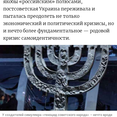
якобы «российским» полюсами,
постсоветская Украина переживала и
пыталась преодолеть не только
экономический и политический кризисы, но
и нечто более фундаментальное — родовой
кризис самоидентичности.
У создателей симулякра «геноцид советского народа» – нечто вроде