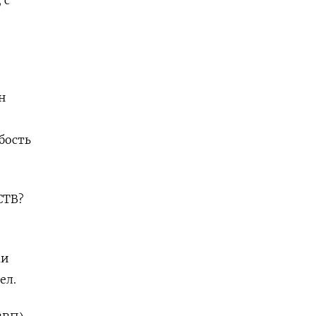
 с
н
бость
СТВ?
ми
ел.