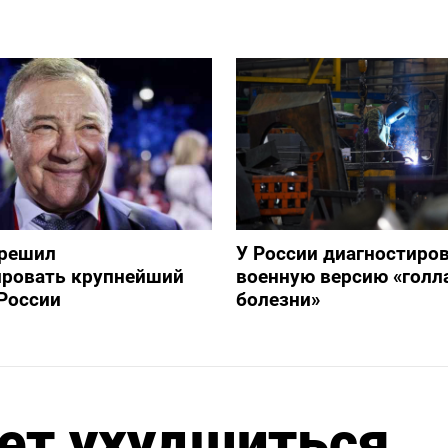
зрешил
У России диагностиро
ировать крупнейший
военную версию «голл
России
болезни»
ет ухудшиться