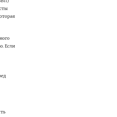
ВВП)
исты
которая
ного
ю. Если
ред
ить