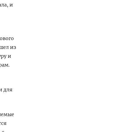
ла, и
ового
ышел из
ру и
рам.
и для
яемые
тся