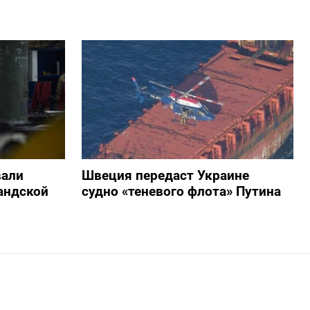
вали
Швеция передаст Украине
андской
судно «теневого флота» Путина