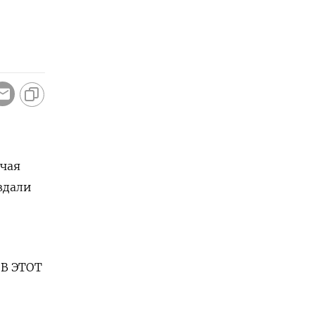
ючая
вдали
В ЭТОТ