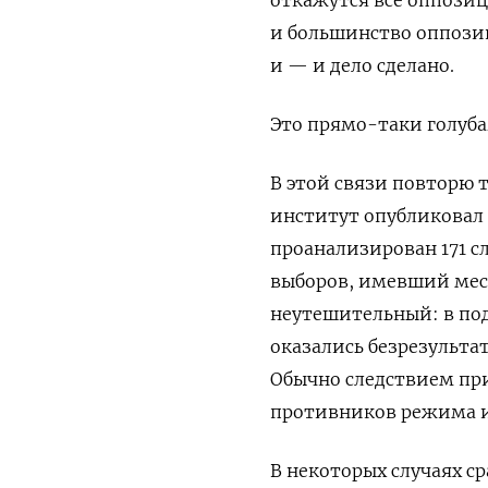
и большинство оппози
и — и дело сделано.
Это прямо-таки голуба
В этой связи повторю т
институт опубликовал 
проанализирован 171 
выборов, имевший мес
неутешительный: в по
оказались безрезульта
Обычно следствием пр
противников режима и
В некоторых случаях ср