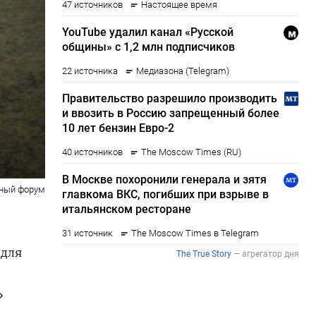
ный форум
 для
»