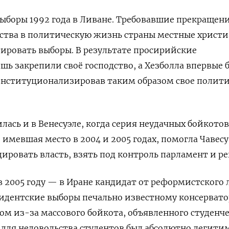
боры 1992 года в Ливане. Требовавшие прекращен
ства в политическую жизнь страны местные христи
ировать выборы. В результате просирийские
шь закрепили своё господство, а Хезболла впервые 
 институционализировав таким образом свое полит
лась и в Венесуэле, когда серия неудачных бойкотов
 имевшая место в 2004 и 2005 годах, помогла Чавесу
ировать власть, взять под контроль парламент и р
 2005 году — в Иране кандидат от реформистского 
идентские выборы печально известному консервато
ом из-за массового бойкота, объявленного студенч
 для недовольства студентов был абсолютно легит