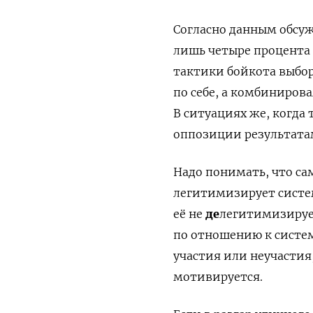
Согласно данным обсу
лишь четыре процента 
тактики бойкота выбор
по себе, а комбиниров
В ситуациях же, когда
оппозиции результата
Надо понимать, что сам
легитимизирует систем
её не
де
легитимизирует
по отношению к систем
участия или неучастия
мотивируется.