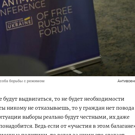
особа борьбы с режимом
Антивоен
 будут выдвигаться, то не будет необходимости
ты никому не отказываешь, то у граждан нет повода
итуации выборы реально будут честными, их даже
онадобится. Ведь если от «участия в этом балагане
ионные политики, то вслед за ними это сделает