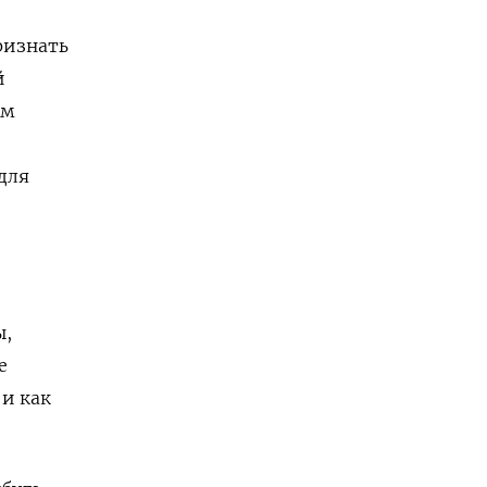
ризнать
й
ам
для
ы,
е
 и как