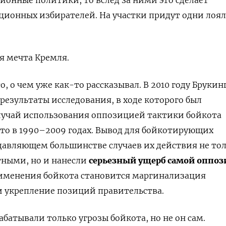
ционных избирателей. На участки придут одни лоя
я мечта Кремля.
о, о чем уже как-то рассказывал. В 2010 году Бруки
результаты исследования, в ходе которого был
случай использования оппозицией тактики бойкота
то в 1990–2009 годах. Вывод для бойкотирующих
давляющем большинстве случаев их действия не то
тными, но и нанесли
серьезный ущерб самой оппо
именения бойкота становится маргинализация
 укрепление позиций правительства.
абатывали только угрозы бойкота, но не он сам.