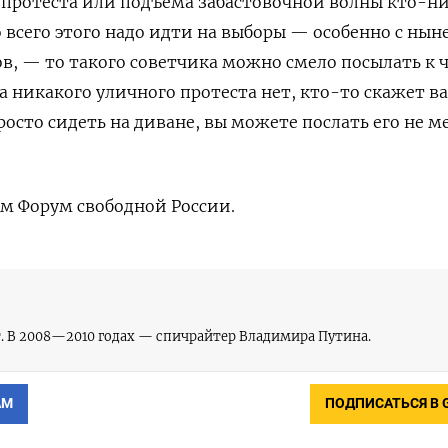
о протеста или подъема забастовочной волны кто-н
о всего этого надо идти на выборы — особенно с ны
ов, — то такого советчика можно смело посылать к ч
а никакого уличного протеста нет, кто-то скажет ва
осто сидеть на диване, вы можете послать его не м
ам Форум свободной России.
. В 2008—2010 годах — спичрайтер Владимира Путина.
АМ
ПОДПИСАТЬСЯ В 