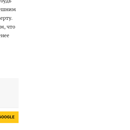
ибудь
нешним
ерту.
м, что
енее
GOOGLE