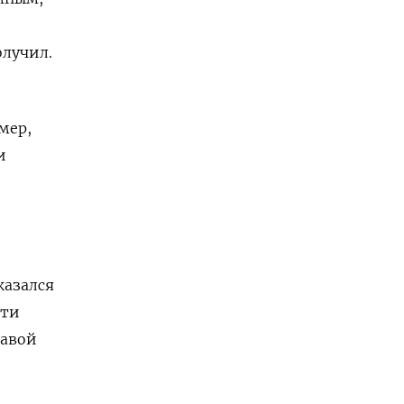
олучил.
мер,
и
казался
йти
лавой