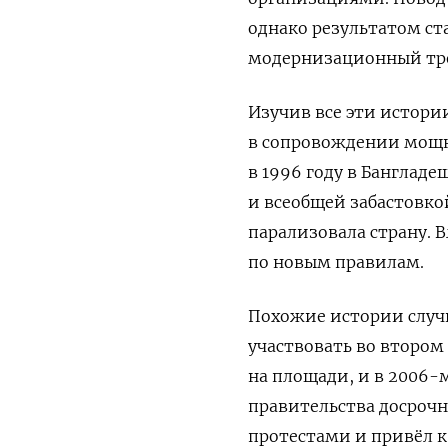
однако результатом ст
модернизационный трен
Изучив все эти истории
в сопровождении мощн
в 1996 году в Банглад
и всеобщей забастовко
парализовала страну. 
по новым правилам.
Похожие истории случи
участвовать во втором
на площади, и в 2006-
правительства досро
протестами и привёл к