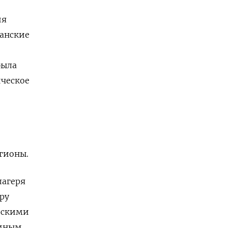
ия
анские
была
ическое
егионы.
лагеря
ру
ескими
имным,