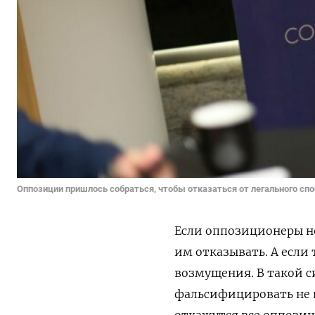
Оппозиции пришлось собраться, чтобы отказаться от легального сп
Если оппозиционеры не
им отказывать. А если 
возмущения. В такой с
фальсифицировать не п
откажутся все оппозиц