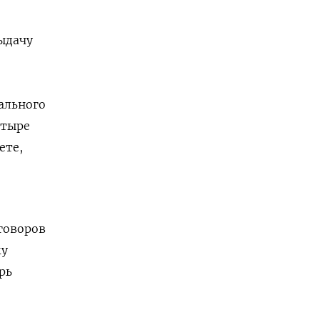
ыдачу
ального
етыре
ете,
говоров
му
рь