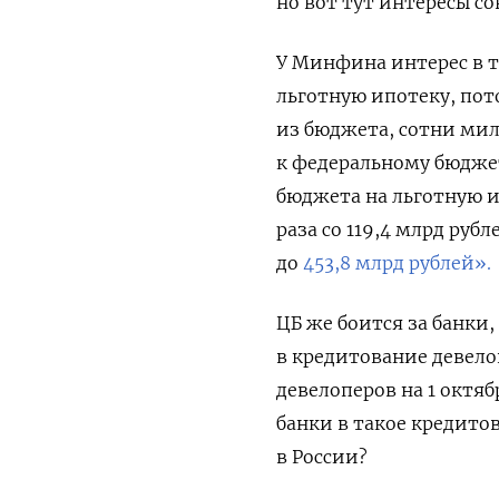
но вот тут интересы со
У Минфина интерес в т
льготную ипотеку, пот
из бюджета, сотни мил
к федеральному бюджет
бюджета на льготную и
раза со 119,4 млрд ру
до
453,8 млрд рублей».
ЦБ же боится за банки,
в кредитование девело
девелоперов на 1 октяб
банки в такое кредито
в России?