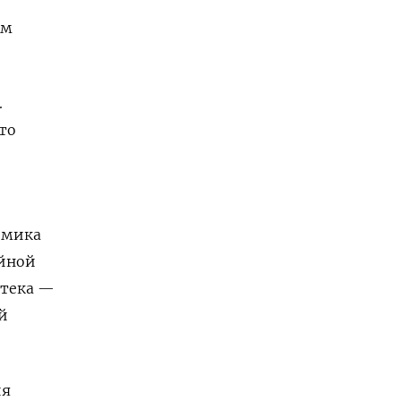
ем
.
то
омика
ейной
отека —
й
ия