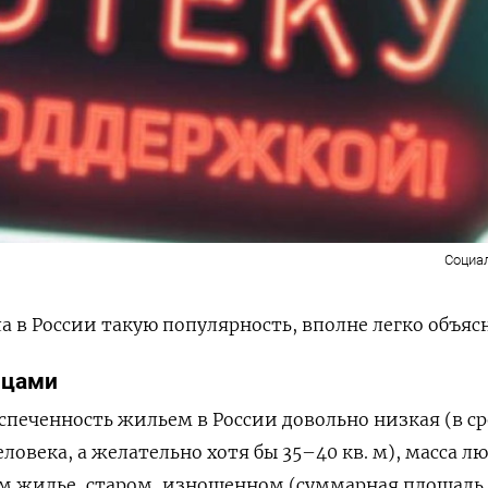
Социа
а в России такую популярность, вполне легко объяс
йцами
еспеченность жильем в России довольно низкая (в с
еловека, а желательно хотя бы 35–40 кв. м), масса л
м жилье, старом, изношенном (суммарная площадь