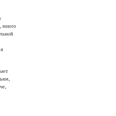
я
, много
ельной
ия
вает
мьям,
че,