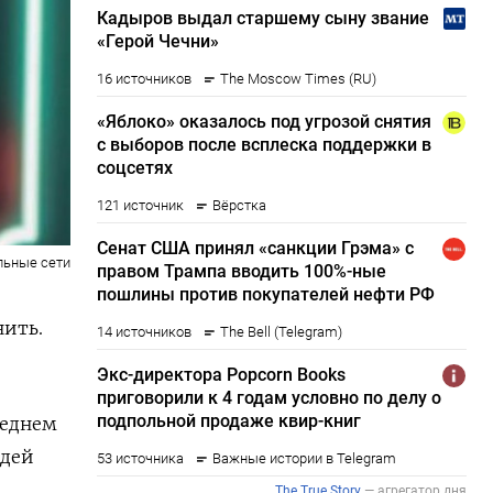
льные сети
нить.
реднем
юдей