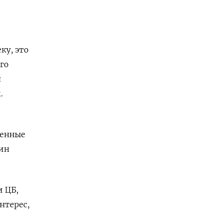
ку, это
го
я
.
оенные
ин
и ЦБ,
нтерес,