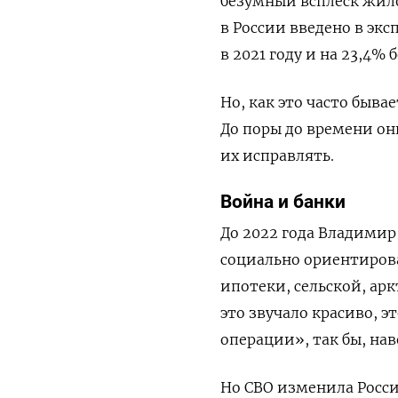
безумный всплеск жилог
в России введено в экс
в 2021 году и на 23,4% 
Но, как это часто быв
До поры до времени он
их исправлять.
Война и банки
До 2022 года Владимир
социально ориентиров
ипотеки, сельской, ар
это звучало красиво, э
операции», так бы, нав
Но СВО изменила Росс