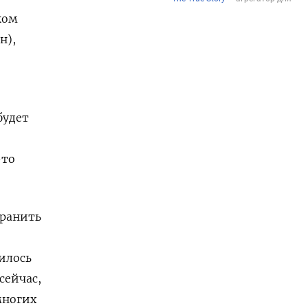
ком
н),
будет
-то
хранить
илось
сейчас,
многих