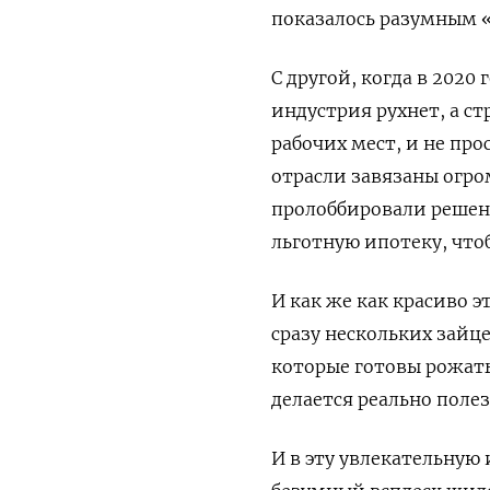
показалось разумным «
С другой, когда в 2020
индустрия рухнет, а с
рабочих мест, и не пр
отрасли завязаны огро
пролоббировали решен
льготную ипотеку, что
И как же как красиво э
сразу нескольких зайц
которые готовы рожать
делается реально полез
И в эту увлекательную 