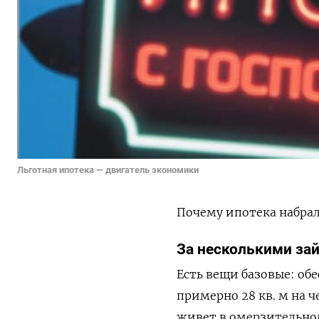
Льготная ипотека — двигатель экономики
Почему ипотека набрал
За несколькими за
Есть вещи базовые: об
примерно 28 кв. м на ч
живет в омерзительно