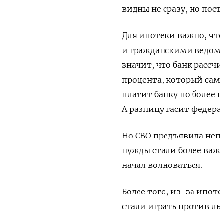
видны не сразу, но по
Для ипотеки важно, чт
и гражданскими ведомс
значит, что банк расс
процента, который сам
платит банку по более
А разницу гасит федер
Но СВО предъявила неп
нужды стали более ва
начал волноваться.
Более того, из-за ипо
стали играть против ль