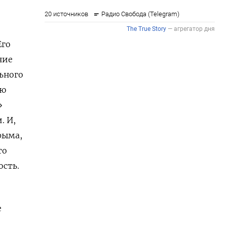
Его
ние
ьного
ию
»
. И,
рыма,
то
сть.
е