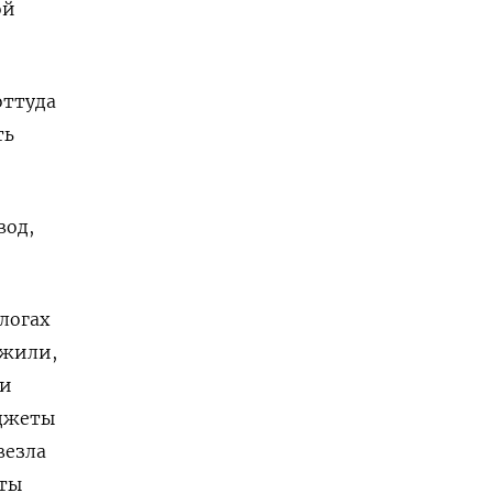
ой
оттуда
ть
вод,
логах
ужили,
ли
аджеты
везла
сты