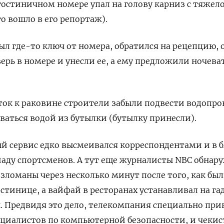
 гостиничном номере упал на голову карниз с тяжел
о вошло в его репортаж).
ыл где-то ключ от номера, обратился на рецепцию, 
рь в номере и унесли ее, а ему предложили ночева
ток к раковине строители забыли подвести водопро
ваться водой из бутылки (бутылку принесли).
 сервис едко высмеивался корреспондентами и в б
аду спортсменов. А тут еще
журналисты NBC обнар
взломаны через несколько минут после того, как бы
остинице, а вайфай в ресторанах устанавливал на г
 Предвидя это дело, телекомпания специально при
ециалистов по компьютерной безопасности, и чеки