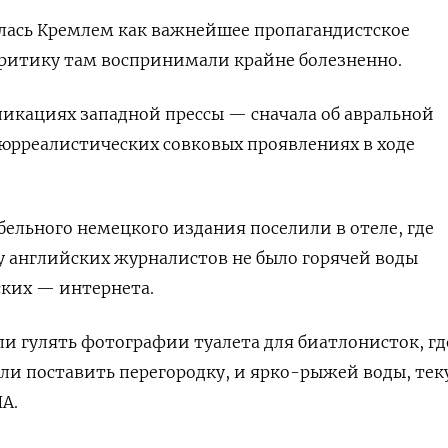
ась Кремлем как важнейшее пропагандистское
ритику там воспринимали крайне болезненно.
бликациях западной прессы — сначала об авральной
 сюрреалистических совковых проявлениях в ходе
бельного немецкого издания поселили в отеле, где
 у английских журналистов не было горячей воды
ских — интернета.
ли гулять фотографии туалета для биатлонисток, гд
ли поставить перегородку, и ярко-рыжей воды, те
А.