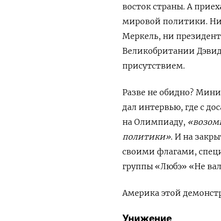
восток страны. А прие
мировой политики. Ни 
Меркель, ни президен
Великобритании Дэвид
присутствием.
Разве не обидно? Мини
дал интервью, где с д
на Олимпиаду,
«возом
политики»
. И на закр
своими флагами, специ
группы «Любэ» «Не вал
Америка этой демонстр
Унижение