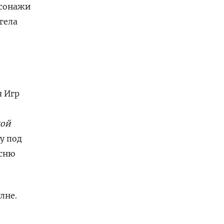
рсонажи
гела
я Игр
кой
у под
есню
лне.