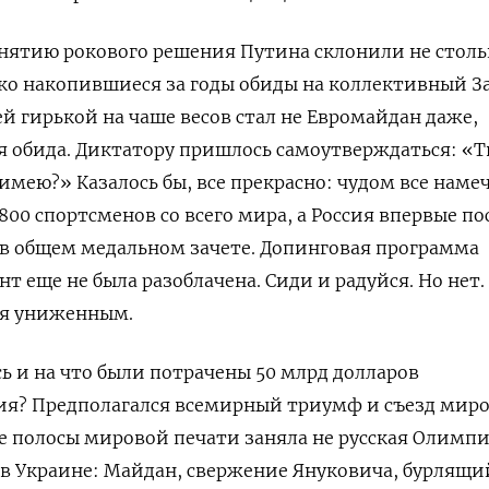
инятию рокового решения Путина склонили не столь
ько накопившиеся за годы обиды на коллективный За
ей гирькой на чаше весов стал не Евромайдан даже,
 обида. Диктатору пришлось самоутверждаться: «Т
имею?» Казалось бы, все прекрасно: чудом все наме
00 спортсменов со всего мира, а Россия впервые по
 в общем медальном зачете. Допинговая программа
нт еще не была разоблачена. Сиди и радуйся. Но нет
бя униженным.
сь и на что были потрачены 50 млрд долларов
лия? Предполагался всемирный триумф и съезд мир
е полосы мировой печати заняла не русская Олимпи
 в Украине: Майдан, свержение Януковича, бурлящи