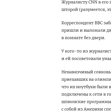
Журналисту CNN
в его
шторой (разумеется, эт
Корреспондент ВВС заб
пришли и выломали две
в комнате без двери.
У кого-то из журналис
и ей посоветовали умы
Ненавязчивый совковый
приехавших на олимпи
что их ноутбуки были 
подключены к сети в г
шпионские программы.
с собой из Америки сп