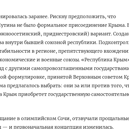
нировалась заранее. Рискну предположить, что
Путина не было формальное присоединение Крыма. 
южноосетинский, приднестровский) вариант. Созда
ва внутри бывшей союзной республики. Подконтрол
табильности в регионе, препятствующего вхожден
экономические и военные союзы. «Республика Крым
ряд с другими самопровозглашенными государствами
ьной формулировке, принятой Верховным советом К
а предлагалось выбрать: они за или против того, ч
а Крым приобретет государственную самостоятельно
ещание в олимпийском Сочи, отзвучали прощальны
— и первоначальная концепция изменилась.