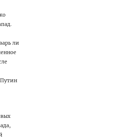
ко
пад.
варь ли
ченное
сле
. Путин
овых
ада,
й