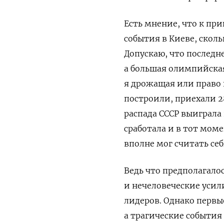
Есть мнение, что к пр
события в Киеве, скол
Допускаю, что последн
а большая олимпийская
я дрожащая или право 
построили, приехали 28
распада СССР выиграла
сработала и в тот моме
вполне мог считать се
Ведь что предполагало
и нечеловеческие уси
лидеров. Однако первы
а трагические события