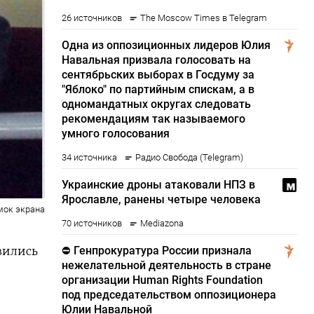
мок экрана
вились