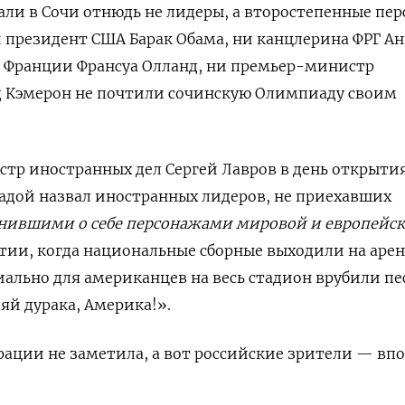
хали в Сочи отнюдь не лидеры, а второстепенные пе
президент США Барак Обама, ни канцлерина ФРГ Ан
т Франции Франсуа Олланд, ни премьер-министр
 Кэмерон не почтили сочинскую Олимпиаду своим
стр иностранных дел Сергей Лавров в день открыти
осадой назвал иностранных лидеров, не приехавших
нившими о себе персонажами мировой и европейс
ытии, когда национальные сборные выходили на арен
ально для американцев на весь стадион врубили п
яй дурака, Америка!».
ации не заметила, а вот российские зрители — впо