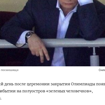
ое посмешище
Сни
ий день после церемонии закрытия Олимпиады поя
ибытии на полуостров «зеленых человечков»,
.