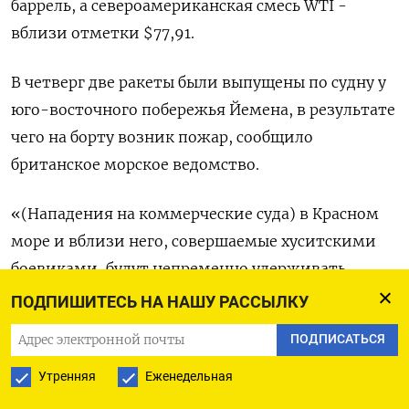
баррель, а североамериканская смесь WTI -
вблизи отметки $77,91.
В четверг две ракеты были выпущены по судну у
юго-восточного побережья Йемена, в результате
чего на борту возник пожар, сообщило
британское морское ведомство.
«(Нападения на коммерческие суда) в Красном
море и вблизи него, совершаемые хуситскими
боевиками, будут непременно удерживать
премию за геополитический риск на
ПОДПИШИТЕСЬ НА НАШУ РАССЫЛКУ
повышенном уровне», - сказал Тамаш Варга из
ПОДПИСАТЬСЯ
PVM Oil.
Утренняя
Еженедельная
Рост цен нефти ограничило увеличение запасов