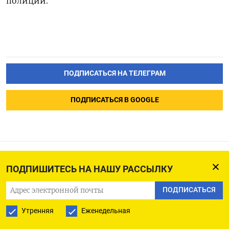
полиции.
ПОДПИСАТЬСЯ НА ТЕЛЕГРАМ
ПОДПИСАТЬСЯ В GOOGLE
ПОДПИШИТЕСЬ НА НАШУ РАССЫЛКУ
Нефть продолжает
отступать на фоне
ПОДПИСАТЬСЯ
осторожных прогнозов о
Утренняя
Еженедельная
ставках