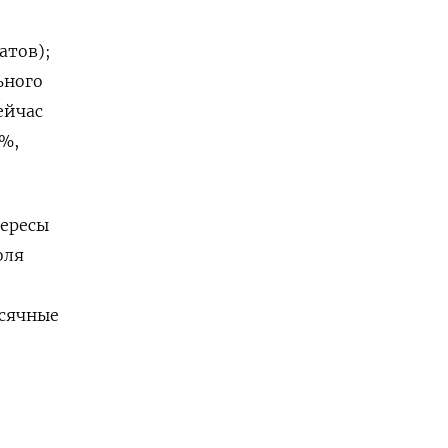
атов);
ьного
ейчас
5%,
тересы
оля
ысячные