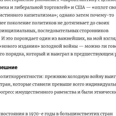
века и либеральной торговлей» и США — «оплот св
 истинного капитализма»; однако затем почему-то
ее поколение политиков не дотягивает до своих
ринципиальных, последовательных сторонников
 И это порождает один из важнейших, на мой взгля
 «нового издания» холодной войны — можно ли гов
ого порядка, который и выиграл в предшествующем 
нешние
олиткорректности: прежнюю холодную войну выиг
стран, которые ставили превыше всего индивидуал
рогресс имущественного равенства и были этническ
ивостояния в 1970-е годы в большинствеэтих стран