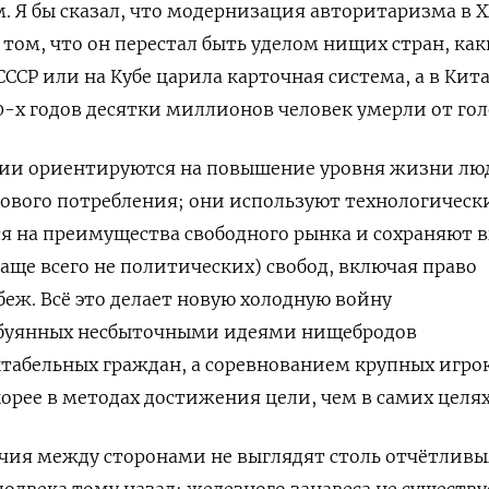
 Я бы сказал, что модернизация авторитаризма в X
 том, что он перестал быть уделом нищих стран, ка
 СССР или на Кубе царила карточная система, а в Кит
0-х годов десятки миллионов человек умерли от гол
ии ориентируются на повышение уровня жизни лю
ового потребления; они используют технологическ
я на преимущества свободного рынка и сохраняют 
чаще всего не политических) свобод, включая право
беж. Всё это делает новую холодную войну
обуянных несбыточными идеями нищебродов
табельных граждан, а соревнованием крупных игро
орее в методах достижения цели, чем в самих целях
чия между сторонами не выглядят столь отчётлив