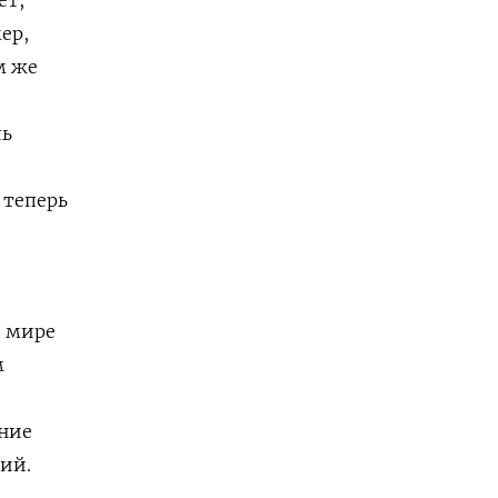
ет,
ер,
м же
ль
 теперь
В мире
м
ание
ий.