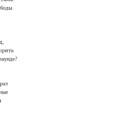
ободы
д,
орить
раунде?
рал
ьные
и