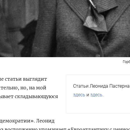
Гор
ие статьи выглядит
Статьи Леонида Пастерна
тельно, но, на мой
здесь
и
здесь
.
сывает складывающуюся
 демократии». Леонид
раз восторженно упоминает «Евроатлантику с ценн