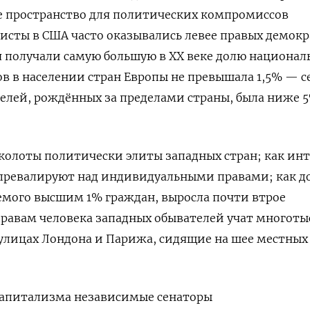
е пространство для политических компромиссов
сты в США часто оказывались левее правых демокр
 получали самую большую в ХХ веке долю национал
ов в населении стран Европы не превышала 1,5% — с
телей, рождённых за пределами страны, была ниже 
колоты политически элиты западных стран; как ин
 превалируют над индивидуальными правами; как д
емого высшим 1% граждан, выросла почти втрое
а правам человека западных обывателей учат многот
улицах Лондона и Парижа, сидящие на шее местных
капитализма независимые сенаторы