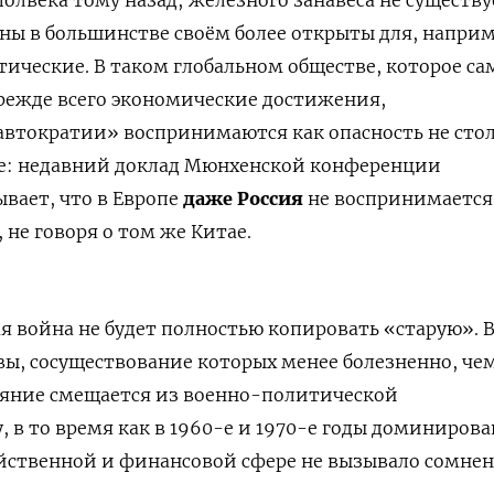
олвека тому назад; железного занавеса не существу
ны в большинстве своём более открыты для, наприм
тические. В таком глобальном обществе, которое са
режде всего экономические достижения,
втократии» воспринимаются как опасность не сто
ше: недавний доклад Мюнхенской конференции
ывает, что в Европе
даже Россия
не воспринимает
ся
 не говоря о том же Китае.
я война не будет полностью копировать «старую». 
ы, сосуществование которых менее болезненно, че
ояние смещается из военно-политической
, в то время как в 1960-е и 1970-е годы доминиров
яйственной и финансовой сфере не вызывало сомнен