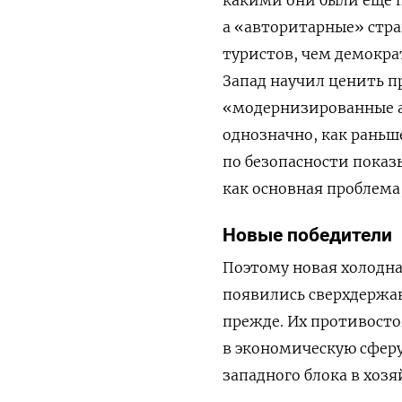
какими они были ещё п
а «авторитарные» стра
туристов, чем демокра
Запад научил ценить п
«модернизированные а
однозначно, как рань
по безопасности показ
как основная проблема,
Новые победители
Поэтому новая холодна
появились сверхдержав
прежде. Их противост
в экономическую сферу
западного блока в хоз