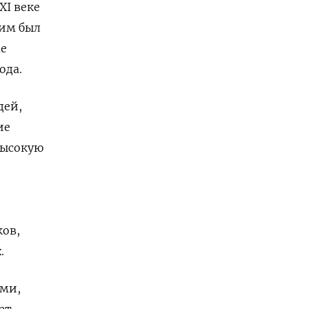
XI веке
ким был
ае
ода.
дей,
ие
высокую
ков,
.
ыми,