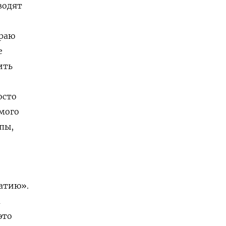
водят
 раю
е
ить
осто
амого
пы,
атию».
м
это