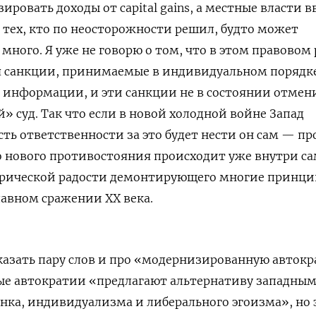
ровать доходы от capital gains, а местные власти в
 тех, кто по неосторожности решил, будто может
много. Я уже не говорю о том, что в этом правовом
 санкции, принимаемые в индивидуальном порядк
 информации, и эти санкции не в состоянии отмен
 суд. Так что если в новой холодной войне Запад
ть ответственности за это будет нести он сам — пр
го нового противостояния происходит уже внутри с
терической радости демонтирующего многие принци
лавном сражении ХХ века.
казать пару слов и про «модернизированную авто
кр
вые автократии «предлагают альтернативу западны
нка, индивидуализма и либерального эгоизма», но 