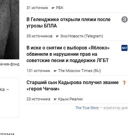
бачев-фонд
ка –
остями