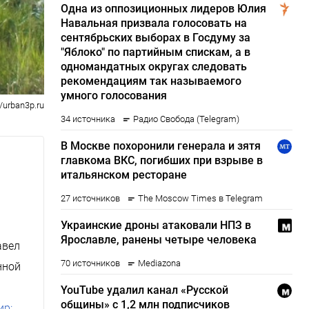
//urban3p.ru
и
авел
нной
ир: