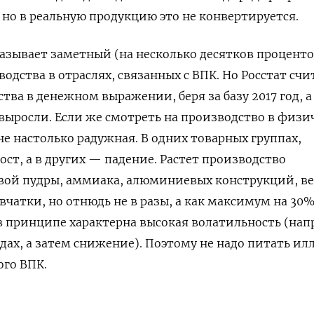
 но в реальную продукцию это не конвертируется.
казывает заметный (на несколько десятков проценто
дства в отраслях, связанных с ВПК. Но Росстат счи
тва в денежном выражении, беря за базу 2017 год, а 
выросли. Если же смотреть на производство в физи
е настолько радужная. В одних товарных группах,
рост, а в других — падение. Растет производство
ой пудры, аммиака, алюминиевых конструкций, в
чатки, но отнюдь не в разы, а как максимум на 30%
 принципе характерна высокая волатильность (нап
одах, а затем снижение). Поэтому не надо питать и
ого ВПК.