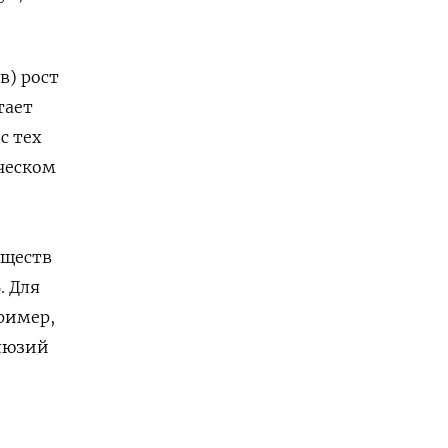
в) рост
тает
с тех
ческом
еществ
. Для
ример,
ллюзий