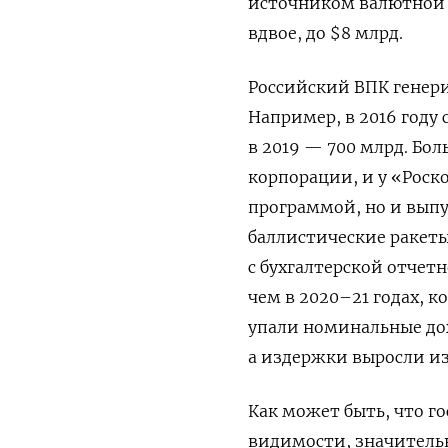
источником валютной в
вдвое, до $8 млрд.
Российский ВПК генери
Например, в 2016 году
в 2019 — 700 млрд. Бо
корпорации, и у «Роск
программой, но и вып
баллистические ракеты
с бухгалтерской отчет
чем в 2020–21 годах, ко
упали номинальные дох
а издержки выросли и
Как может быть, что го
видимости, значительн