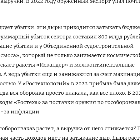
ыручки. В 2022 году оружейный экспорт упал почт
рует убытки, эти дыры приходится затыкать бюдже
 суммарный убыток сектора составил 800 млрд рубле
льшие убытки и у Объединенной судостроительной
осмоса», который не только занимается космическо
ускает ракеты «Искандер» и межконтинентальные
. А ведь убытки еще и занижаются за счет махинац
ностью. У «Ростехнологий» в 2022 прибыль была даж
гда вся оборонка просто плакала, как все плохо. В 20
оды «Ростеха» за поставки оружия по гособоронзак
з-за инфляции.
соборонзаказ растет, а выручка от него снижается? 
ая часть доходов идет на затыкание дыр. Дыры раст