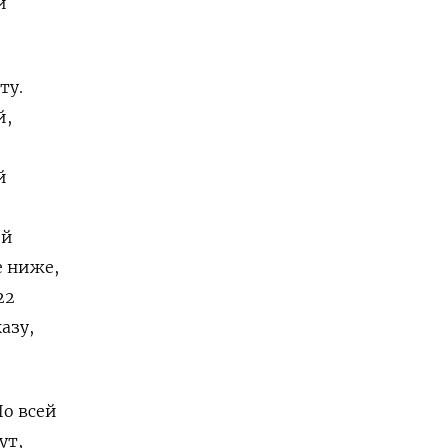
и
ту.
й,
й
ий
е ниже,
22
азу,
По всей
ут,