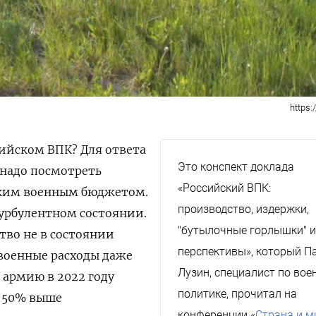
https:
сийском ВПК? Для ответа
Это конспект доклада
 надо посмотреть
«Российский ВПК:
ским военным бюджетом.
производство, издержки,
турбулентном состоянии.
"бутылочные горлышки" 
тво не в состоянии
перспективы», который П
военные расходы даже
Лузин, специалист по вое
а армию в 2022 году
политике, прочитал на
а 50% выше
конференции «
Страна и м