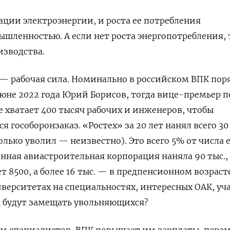
рации электроэнергии, и роста ее потребления
ленностью. А если нет роста энергопотребления, 
изводства.
— рабочая сила. Номинально в российском ВПК пор
июне 2022 года Юрий Борисов, тогда вице-премьер п
е хватает 400 тысяч рабочих и инженеров, чтобы
гособоронзаказ. «Ростех» за 20 лет нанял всего 30 
лько уволил — неизвестно). Это всего 5% от числа 
нная авиастроительная корпорация наняла 90 тыс.,
ет 8500, а более 16 тыс. — в предпенсионном возраст
верситетах на специальностях, интересных ОАК, уч
ем будут замещать увольняющихся?
ем специалистов, ВПК повышает им зарплаты, пере