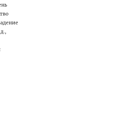
ень
ство
падение
д.,
я