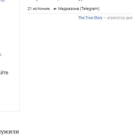
ь
.
айте
служили