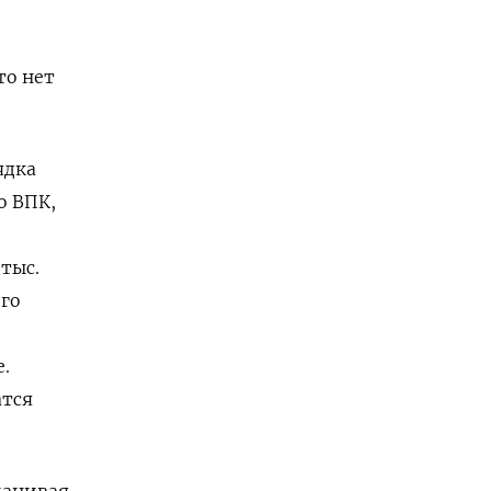
то нет
ядка
о ВПК,
тыс.
его
е.
атся
манивая