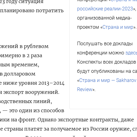
23 году ситуация
российские реалии-2023
»,
запланировано потратить
организованной медиа-
проектом «
Страна и мир
».
Послушать все доклады
ужений в рублевом
конференции можно
здес
имерно в 2 раза
Конспекты всех докладов
нным временем,
будут опубликованы на с
о в долларовом
«
Страна и мир — Sakharov
е ниже уровня 2013–2014
Review
».
ся экспорт вооружений.
одственных линий,
, — это один из способов
ики на фронт. Однако экспортные контракты, даже
все страны платят за получаемое из России оружие, 