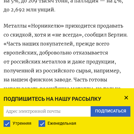
на 5%, до 209 тысяч тонн, а палладия — на 4%,
до 2,692 млн унций.
Металлы «Норникелю» приходится продавать
со скидкой, хотя и «не всегда», сообщил Берлин.
«Часть наших покупателей, прежде всего
европейских, добровольно отказывается
от российских металлов и даже продукции,
полученной из российского сырья, например,
на нашем финском заводе. Часть готовы
использовать российские металлы, но только
покупать не у компании, входящей в российскую
ПОДПИШИТЕСЬ НА НАШУ РАССЫЛКУ
группу, а у кого-то независимого», — рассказал
ПОДПИСАТЬСЯ
топ-менеджер.
Утренняя
Еженедельная
Согласно отчетности, опубликованной в начале