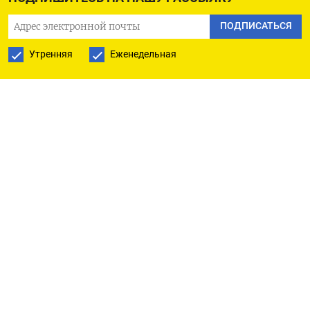
немногим более полугода, а Россия уже начала
ПОДПИСАТЬСЯ
кампанию по дезинформации и обострению
Утренняя
Еженедельная
противоречий в американском обществе. Для
введения в заблуждение используется хорошо
проверенная тактика.
Скоординированные и целенаправленные
действия с намерением повлиять на ход выборов
начались в последние 45 дней, правда, не так
активно, как во время предыдущих кампаний,
констатировала Microsoft. Связанные с Россией
аккаунты стали распространять направленный
на американских избирателей контент,
вызывающий разногласия и, в частности,
критикующий поддержку, которую США