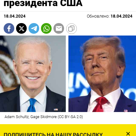
президента США
18.04.2024
Обновлено:
18.04.2024
Adam Schultz; Gage Skidmore (CC BY-SA 2.0)
До президентских выборов в США осталось
ПОДПИШИТЕСЬ НА НАШУ РАССЫЛКУ