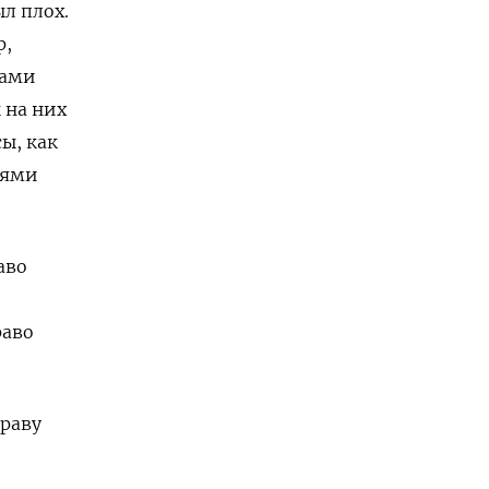
ыл плох.
р,
нами
 на них
ы, как
иями
аво
раво
праву