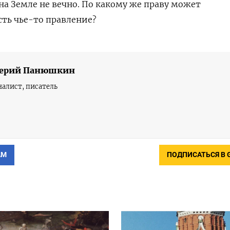
на Земле не вечно. По какому же праву может
сть чье-то правление?
лерий Панюшкин
алист, писатель
АМ
ПОДПИСАТЬСЯ В 