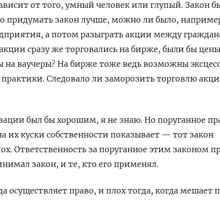
зависит от того, умный человек или глупый. Закон б
о придумать закон лучше, можно ли было, наприме
едприятия, а потом разыграть акции между гражда
 акции сразу же торговались на бирже, были бы цены
ы на ваучеры? На бирже тоже ведь возможны эксцесс
 практики. Следовало ли заморозить торговлю акц
зации был бы хорошим, я не знаю. Но поруганное пр
а их куски собственности показывает — тот закон
ох. Ответственность за поруганное этим законом п
инимал закон, и те, кто его применял.
да осуществляет право, и плох тогда, когда мешает 