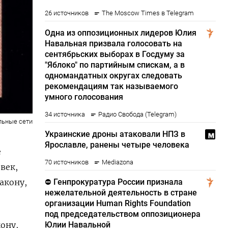
льные сети
е
век,
акону,
ону,