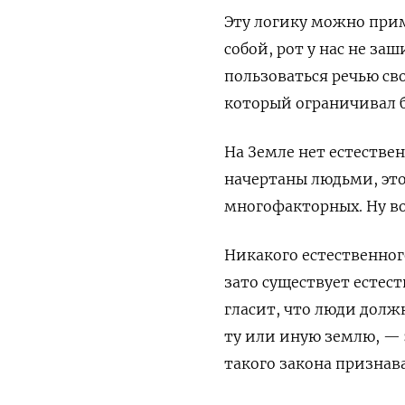
Эту логику можно прим
собой, рот у нас не з
пользоваться речью св
который ограничивал б
На Земле нет естестве
начертаны людьми, это
многофакторных. Ну во
Никакого естественног
зато существует естес
гласит, что люди долж
ту или иную землю, — 
такого закона признава