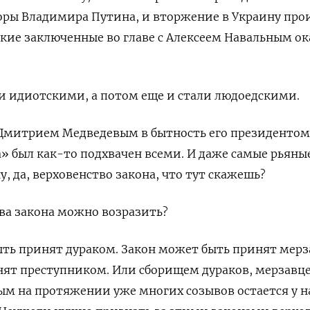
оры Владимира Путина, и вторжение в Украину пр
ские заключенные во главе с Алексеем Навальным ок
и идиотскими, а потом еще и стали людоедскими.
митрием Медведевым в бытность его президентом
а» был как-то подхвачен всеми. И даже самые рьяны
, да, верховенство закона, что тут скажешь?
ва закона можно возразить?
ыть принят дураком. Закон может быть принят мерз
нят преступником. Или сборищем дураков, мерзавц
ым на протяжении уже многих созывов остается у н