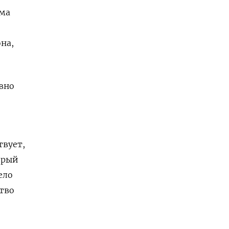
ама
на,
овно
твует,
орый
ело
ство