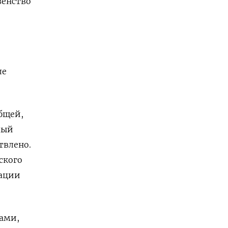
венство
ле
общей,
дый
твлено.
ского
зации
рами,