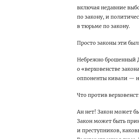
включая недавние выб
по закону, и политиче
в тюрьме по закону.
Просто законы эти был
Небрежно брошенный Д
о «верховенстве закон
оппоненты кивали — ну
Что против верховенст
Ан нет! Закон может б
Закон может быть при
и преступников, каков