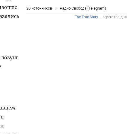
оизошло
азались
 лозунг
е
авцем.
ев
ас