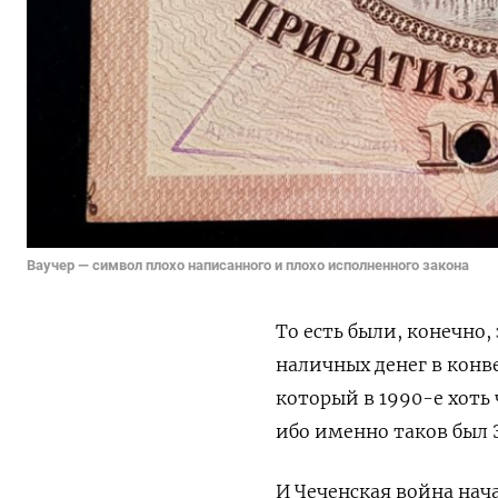
Ваучер — символ плохо написанного и плохо исполненного закона
То есть были, конечно,
наличных денег в конв
который в 1990-е хоть
ибо именно таков был 
И Чеченская война нача