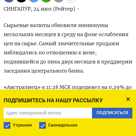
СИНГАПУР, 24 июл (Рейтер) -
Сырьевые валюты обновили минимумы
нескольких месяцев в среду на фоне ослабления
цен на сырье. Самый значительные продажи
наблюдались по отношению к иене,
поднявшейся до пика двух месяцев в преддверии
заседания центрального банка.
«Австралиец» к 11:28 МСК подешевел на 0,29% до
$0,6595​. Валюта также снизилась на 0,9% по
ПОДПИШИТЕСЬ НА НАШУ РАССЫЛКУ
отношению к иене .
ПОДПИСАТЬСЯ
«Киви» подешевел 0,57% до $0,5924​, ранее в ходе
Утренняя
Еженедельная
торгов обновив минимум почти трех месяцев.