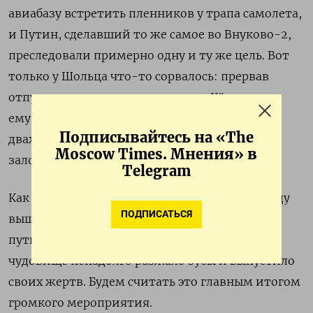
авиабазу встретить пленников у трапа самолета,
и Путин, сделавший то же самое во Внуково-2,
преследовали примерно одну и ту же цель. Вот
только у Шольца что-то сорвалось: прервав
отпуск, он приехал на аэродром в Кёльне, там
ему соорудили трибуну, и он выступил, даже
Подписывайтесь на «The
дважды, вот только на фоне прилетевших
Moscow Times. Мнения» в
заложников встретиться не удалось.
Telegram
Как бы то ни было, обмен состоялся. На свободу
ПОДПИСАТЬСЯ
вышли несколько убежденных противников
путинского режима. Удалось сделать так, что
чудовище ненадолго разжало зубы и выпустило
своих жертв. Будем считать это главным итогом
громкого мероприятия.