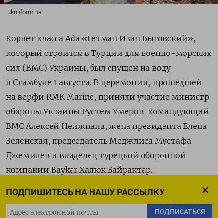
ukrinform.ua
Корвет класса Ada «Гетман Иван Выговский»,
который строится в Турции для военно-морских
сил (ВМС) Украины, был спущен на воду
в Стамбуле 1 августа. В церемонии, прошедшей
на верфи RMK Marine, приняли участие министр
обороны Украины Рустем Умеров, командующий
ВМС Алексей Неижпапа, жена президента Елена
Зеленская, председатель Меджлиса Мустафа
Джемилев и владелец турецкой оборонной
компании Baykar Халюк Байрактар.
ПОДПИШИТЕСЬ НА НАШУ РАССЫЛКУ
Корвет совершит свое первое плавание в 2026
году. Судно должны передать заказчику в первом
ПОДПИСАТЬСЯ