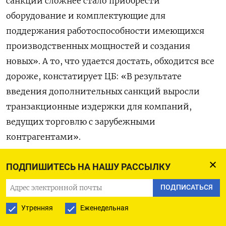
санкций сложнее стало приобрести
оборудование и комплектующие для
поддержания работоспособности имеющихся
производственных мощностей и создания
новых». А то, что удается достать, обходится все
дороже, констатирует ЦБ: «В результате
введения дополнительных санкций выросли
транзакционные издержки для компаний,
ведущих торговлю с зарубежными
контрагентами».
Его прогноз исходит из того, что санкции
ПОДПИШИТЕСЬ НА НАШУ РАССЫЛКУ
не будут усиливаться: «Возможное введение
ПОДПИСАТЬСЯ
новых или ужесточение действующих санкций
Утренняя
Еженедельная
рассматривается как риск для базового
прогноза».