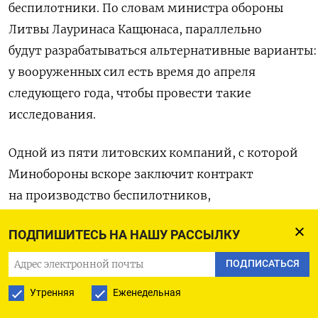
беспилотники.
По
словам
министра
обороны
Литвы Лауринаса
Кащюнаса
,
параллельно
будут
разрабатываться
альтернативные
варианты:
у
вооруженных
сил
есть
время
до
апреля
следующего
года,
чтобы
провести
такие
исследования
.
Одной из пяти литовских компаний, с которой
Минобороны вскоре заключит контракт
на производство беспилотников,
будет Unmanned Defence Systems. Ее глава
ПОДПИШИТЕСЬ НА НАШУ РАССЫЛКУ
Витенис Бузас сообщил, что их продукция уже
отвечает новому требованию властей, а также
ПОДПИСАТЬСЯ
соответствует стандартам НАТО.
Утренняя
Еженедельная