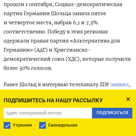
прошли 1 сентября, Социал-демократическая
партия Германии Шольца заняла пятое
и четвертое места, набрав 6,1 и 7,3%
соответственно. Победу в этих регионах
одержали правая партия «Альтернатива для
Германии» (АдГ) и Христианско-
демократический союз (ХДС), которые получили
более 30% голосов.
Ранее Шольц в интервью телеканалу ZDF
заявил
,
что настал момент ускорить завершение войны
ПОДПИШИТЕСЬ НА НАШУ РАССЫЛКУ
в Украине и начать обсуждение мирного
соглашения с Россией. При этом он отметил, что
ПОДПИСАТЬСЯ
украинский президент Владимир Зеленский
Утренняя
Еженедельная
согласен пригласить российских представителей