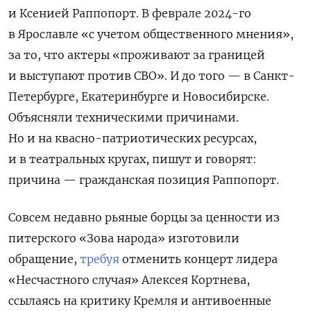
и Ксенией Раппопорт. В феврале 2024-го
в Ярославле «с учетом общественного мнения»,
за то, что актеры «проживают за границей
и выступают против СВО
»
. И до того —
в Санкт-
Петербурге, Екатеринбурге и Новосибирске.
Объясняли техническими причинами.
Но и на квасно-патриотических ресурсах,
и в театральных кругах, пишут и говорят:
причина — гражданская позиция Раппопорт.
Совсем недавно рьяные борцы за ценности из
питерского
«
Зов
а
народа
»
из
гот
овили
обращение
,
требуя
отменить концерт
лидера
«Несчастного случая» Алексея Кортнева
,
ссылаясь на
критику Кремля и антивоенные