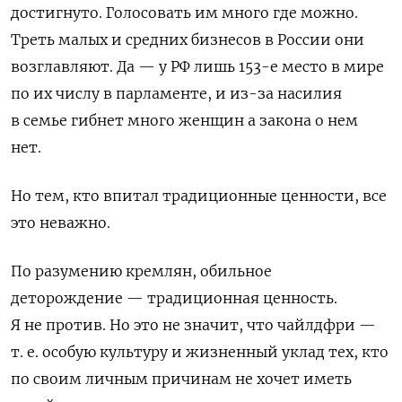
достигнуто. Голосовать им много где можно.
Треть
мал
ых
и средн
их
бизнесов в России они
возглавляют. Да — у
Р
Ф
лишь
153-е место в мире
по
их
числ
у
в парламенте
, и из-за насилия
в семье гибнет много женщин
а закона о нем
нет.
Но тем, кто впитал традиционные ценности, все
это неважно.
По разумению кремлян, обильное
деторождение — традиционная ценность.
Я не против. Но это не значит, что чайлдфри —
т. е. особую культуру и жизненный уклад тех, кто
по своим личным причинам не хочет иметь