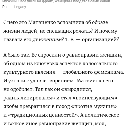
мужчины все ушли на фронт, женщины плодятся сами собой
Russai Legacy
С чего это Матвиенко вспомнила об образе
жизни людей, не спешащих рожать? И почему
назвала его
движением
? Т. е. — организацией?
А было так. Ее спросили о равноправии женщин,
об одном из ключевых аспектов колоссального
культурного явления — глобального феменизма.
И узнали с удовлетворением: Матвиенко его
не одобряет. Так как он «выродился,
радикализировался» и стал «воинствующим» —
якобы превратилс
я в
поход «против мужчин»
и «традиционных ценностей». А политическое
и всякое иное равноправие женщин, мол,