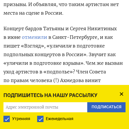
призывы.
И
объявля
я, что таким артистам нет
места
на сцене
в
России
.
Концерт бардов Татьяны и Сергея Никитиных
в июне
отменили
в Санкт-Петербурге, и как
пишет
«Взгляд», «у
личили
в подготовке
подпольных концертов в России
». Звучит как
«уличили в подготовке взрыва». Чем же вызван
уход артистов в «подполье»? Член Совета
по правам человека (!) Ахмедова винит
их в »
жизн
и
в США
,
поддержк
е
Украины и
ПОДПИШИТЕСЬ НА НАШУ РАССЫЛКУ
иноагента Акунина»
.
Ахмедова возмущена —
афиш у них нет, а сведения
переда
ю
т из уст
ПОДПИСАТЬСЯ
в уста.
Утренняя
Еженедельная