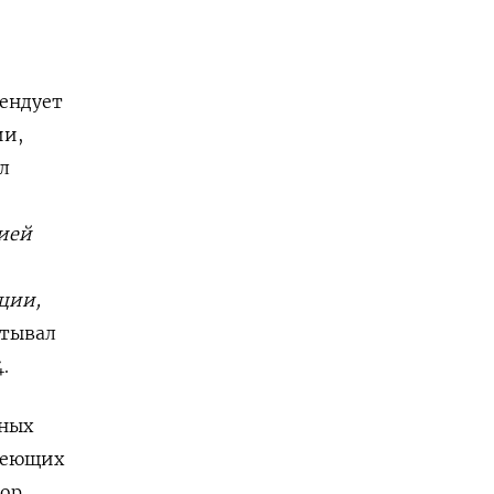
ендует
ии,
л
цией
ции,
итывал
.
дных
адеющих
тор