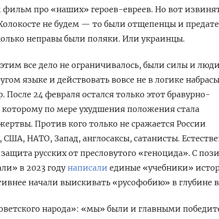
 фильм про «наших» героев-евреев. Но вот извиня
в Холокосте не будем — то были отщепенцы и предате
олько неправы были поляки. Или украинцы.
 этим все дело не ограничивалось, были силы и люди
ругом языке и действовать вовсе не в логике набрас
. После 24 февраля остался только этот бравурно-
к которому по мере ухудшения положения стала
жертвы. Против кого только не сражается России
 США, НАТО, Запад, англосаксы, сатанисты. Естестве
а защита русских от пресловутого «геноцида». С поз
али» в 2023 году
написали
единые «учебники» исто
ктивнее начали выискивать «русофобию» в глубине в
оветского народа»: «мы» были и главными победит