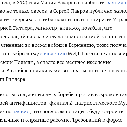
вда, в 2023 году Мария Захарова, наоборот,
заявила
о не только евреев, а Сергей Лавров публично жало
платят евреям, а вот блокадников игнорируют. Упра
рней Гитлера, министр, видимо, позабыл, что
репараций как раз и стала компенсацией за понесе
, угнанные во время войны в Германию, тоже получ
но сентябрьскому
заявлению
МИД, Россия не аннекси
земли Польши, а спасла все местное население
да. А вообще поляки сами виноваты, они же, по сло
и Гитлера.
высоты в служении делу борьбы против возрождени
зей антифашистов (филиал Z-патриотического Му
лично
заявил
, что новую экспозицию будут строить
язычные и опрятные рабочие. Требований к форме