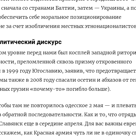
 сначала со странами Балтии, затем — Украины, а п
обеспечить себе моральное позиционирование
е за счет изобличения местных этнонационалистов
литический дискурс
ком уровне перед нами был косплей западной ритор
ности, преломленной сквозь призму откровенного
 в 1999 году Югославию, заявив, что предотвращает
ы также в 2008 году спасали осетин и абхазов от г
ных грузин «почему-то» погибло больше).
обы там не повторилось одесское 2 мая — и плевать
 обратной последовательности. Как и то, что отряд
Славянск еще в середине апреля. Для вас важны евре
сскажем, как Красная армия чуть ли не в одиночку с