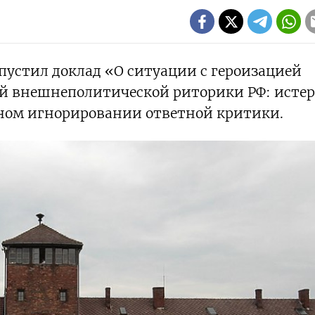
пустил доклад «О ситуации с героизацией
й внешнеполитической риторики РФ: исте
ном игнорировании ответной критики.