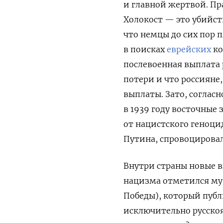
и главной жертвой. Пра
Холокост — это убийств
что немцы до сих пор 
в поисках
еврейских
ко
послевоенная выплата 
потери и что россияне
выплаты. Зато, соглас
в 1939 году восточные 
от нацистского геноци
Путина, спровоцировал
Внутри страны новые 
нацизма отметился му
Победы), который пуб
исключительно русско