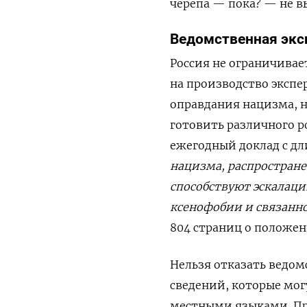
черепа — пока? — не в
Ведомственная экс
Россия не ограничива
на производство эксп
оправдания нацизма, н
готовить различного р
ежегодный доклад с д
нацизма, распростране
способствуют эскалац
ксенофобии и связанн
804 страниц о положени
Нельзя отказать ведом
сведений, которые мог
местными языками. Пра