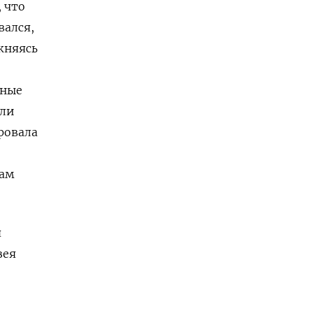
, что
вался,
жняясь
нные
али
ровала
вам
я
зея