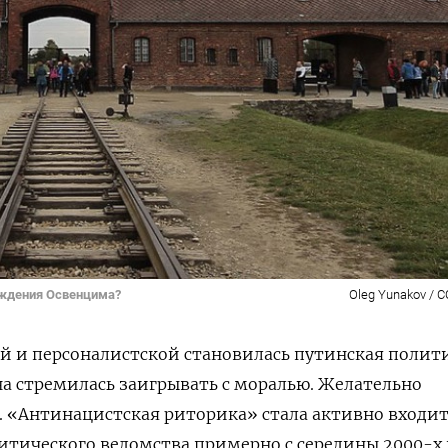
ождения Освенцима?
Oleg Yunakov / C
й и персоналистской становилась путинская полит
на стремилась заигрывать с моралью. Желательно
. «Антинацистская риторика» стала активно входи
тического ведомства примерно с середины 2000-х 