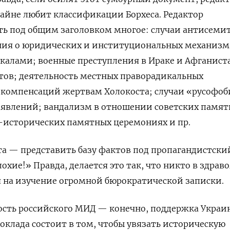
 тайне любит классификации Борхеса. Редактор
ть под общим заголовком многое: случаи антисеми
ния о юридических и институциональных механизм
калами; военные преступления в Ираке и Афганист
тов; деятельность местных праворадикальных
 компенсаций жертвам Холокоста; случаи «русофо
аявлений; вандализм в отношении советских памят
исторических памятных церемониях и пр.
а — представить базу фактов под пропагандистски
лохие!» Правда, делается это так, что никто в здрав
я на изучение огромной бюрократической записки.
ость российского МИД — конечно, поддержка Украи
доклада состоит в том, чтобы увязать историческую