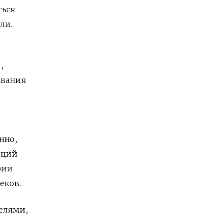
ться
ли.
,
ывания
нно,
иций
рии
еков.
елями,