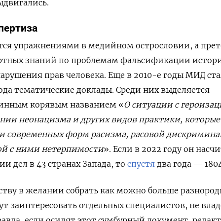
ыдвигались.
пертиза
ется упражнениями в медийном острословии, а прет
ертных знаний по проблемам фальсификации истор
арушения прав человека. Еще в 2010-е годы МИД ста
ода тематические доклады. Среди них выделяется
линным корявым названием «
О ситуации с героиза
нии неонацизма и других видов практики, которые
ии современных форм расизма, расовой дискримина
ой с ними нетерпимости
». Если в 2022 году он насч
и дел в 43 странах Запада, то
спустя
два года — 1804
ству в желании собрать как можно больше разноро
ут заинтересовать отдельных специалистов, не вл
вда, если осилят этот сумбурный документ, редак