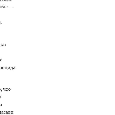
осле —
.
ики
е
еноцида
, что
ы
и
пасали