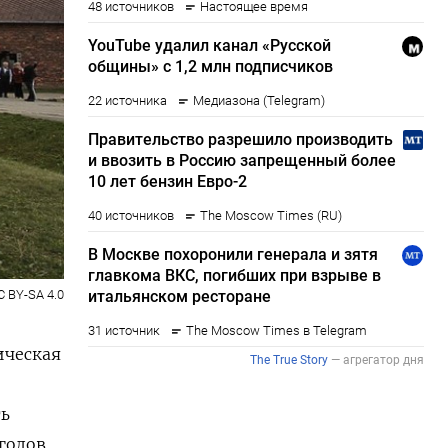
C BY-SA 4.0
ическая
ть
годов