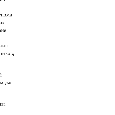
тизма
ах
ане;
бии»
ников;
й
ом уме
ны.