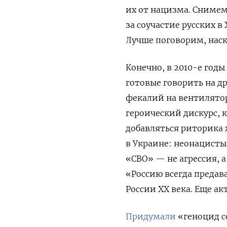
их от нацизма. Снимем
за соучастие русских 
Лучше поговорим, наск
Конечно, в 2010-е годы
готовые говорить на д
фекалий на вентилятор
героический дискурс, 
добавляться риторика 
в Украине: неонацисты,
«СВО» — не агрессия, 
«Россию всегда предав
России XX века. Еще а
Придумали
«геноцид с