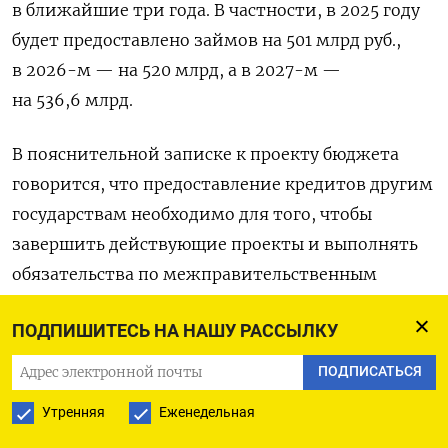
в ближайшие три года. В частности, в 2025 году
будет предоставлено займов на 501 млрд руб.,
в 2026-м — на 520 млрд, а в 2027-м —
на 536,6 млрд.
В пояснительной записке к проекту бюджета
говорится, что предоставление кредитов другим
государствам необходимо для того, чтобы
завершить действующие проекты и выполнять
обязательства по межправительственным
договоренностям. Еще одна цель — оказание
ПОДПИШИТЕСЬ НА НАШУ РАССЫЛКУ
финансовой поддержки экспорта
промышленной продукции в отраслях, в которых
ПОДПИСАТЬСЯ
российские товары конкурентоспособны.
Утренняя
Еженедельная