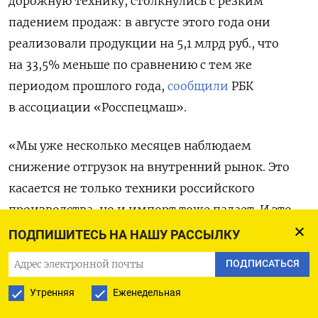
дорожную технику, столкнулись с резким
падением продаж: в августе этого года они
реализовали продукции на 5,1 млрд руб., что
на 33,5% меньше по сравнению с тем же
периодом прошлого года,
сообщили
РБК
в ассоциации «Росспецмаш».
«Мы уже несколько месяцев наблюдаем
снижение отгрузок на внутренний рынок. Это
касается не только техники российского
производства, но и импорт тоже падает. И это
падение ускоряется. Мы наблюдаем, что запасы
ПОДПИШИТЕСЬ НА НАШУ РАССЫЛКУ
на складах растут на заводах и у дилеров», —
ПОДПИСАТЬСЯ
сказал замдиректора «Росспецмаша» Вячеслав
Утренняя
Еженедельная
Пронин.