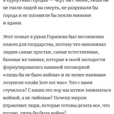
в курортных городах — черт бы с ними, лишь бы
не гнали людей на смерть, не разрушали бы
города и не поганили бы землю минами
и ядами.
Этот плакат в руках Горинова был несомненно
опасен для государства, потому что напоминал
людям самые простые, самые естественные,
базовые их чаяния, которые в моей молодости
формулировались наивной поговоркой
«лишь бы не было войны» и не менее наивным
лозунгом «
make
love
not
war
». Что с нами
случилось? С каких это пор мы хотим заниматься
войной, а не любовью? Почему миром
управляют люди, которые готовы делать все, что
угодно, лишь бы была война?