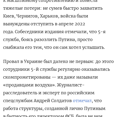
к масштабному сопротивлению и понесла
тяжелые потери: не сумев быстро захватить
Киев, Чернигов, Харьков, войска были
вынуждены отступить в апреле 2022
года. Собеседники издания отмечали, что 5-я
служба, боясь разозлить Путина, просто
снабжала его тем, что он сам хотел услышать.
Провал в Украине был далеко не первым: до этого
сотрудники 5-й службы регулярно оказывались
скомпрометированы — их даже называли
«продавцами воздуха». Журналист-
расследователь и эксперт по российским
спецслужбам Андрей Солдатов
отмечал
, что
работа структуры, созданной лично Путиным
в бытность его директором ФСБ, была не чем