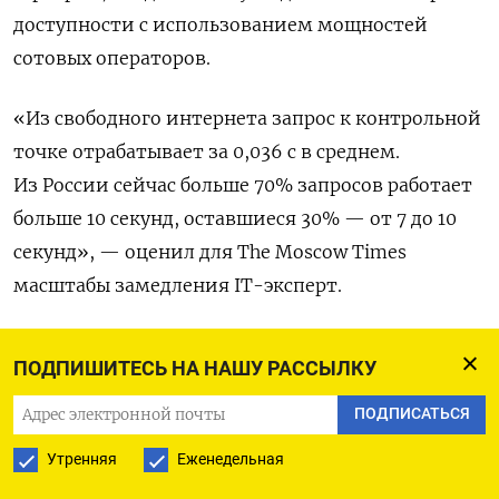
доступности с использованием мощностей
сотовых операторов.
«Из свободного интернета запрос к контрольной
точке отрабатывает за 0,036 с в среднем.
Из России сейчас больше 70% запросов работает
больше 10 секунд, оставшиеся 30% — от 7 до 10
секунд», — оценил для The Moscow Times
масштабы замедления IT-эксперт.
Замедление работы YouTube в России
ПОДПИШИТЕСЬ НА НАШУ РАССЫЛКУ
усиливается с августа, «новая волна» началась
15 декабря, следует из внутренней статистики
ПОДПИСАТЬСЯ
Google. Ранее на замедление работы
Утренняя
Еженедельная
видеохостинга в основном наблюдалось