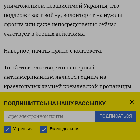
уничтожением независимой Украины, кто
поддерживает войну, волонтерит на нужды
фронта или даже непосредственно сейчас
участвует в боевых действиях.
Наверное, начать нужно с контекста.
То обстоятельство, что пещерный
антиамериканизм является одним из
краеугольных камней кремлевской пропаганды,
уже давно стало общим местом. Проклятые
ПОДПИШИТЕСЬ НА НАШУ РАССЫЛКУ
«англо-саксы», «превратим Вашингтон в
ядерный пепел», «вашингтонские кукловоды»,
ПОДПИСАТЬСЯ
пресловутые биолаборатории с боевыми
Утренняя
Еженедельная
комарами (разумеется, американские), «доллар