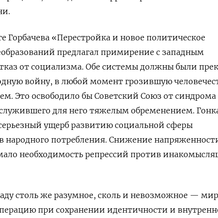
ни.
е Горбачева «Перестройка и новое политическое
образований предлагал примирение с западным
тказ от социализма. Обе системы должны были пре
одную войну, в любой момент грозившую человечес
м. Это освободило бы Советский Союз от синдрома
 служившего для него тяжелым обременением. Гонк
серьезный ущерб развитию социальной сферы
ов народного потребления. Снижение напряженност
ало необходимость репрессий против инакомысл
паду столь же разумное, сколь и невозможное — ми
операцию при сохранении идентичности и внутренн