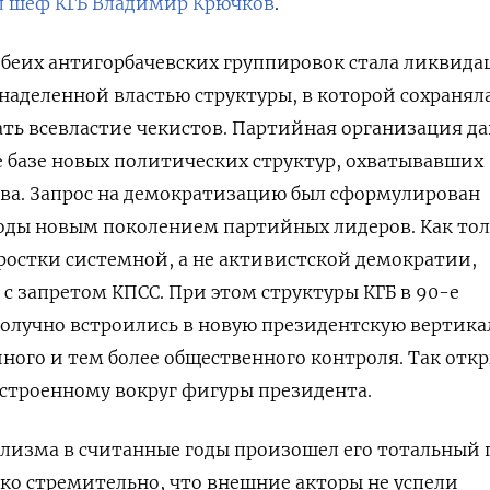
ял шеф КГБ Владимир Крючков
.
беих антигорбачевских группировок стала ликвида
аделенной властью структуры, в которой сохранял
ь всевластие чекистов. Партийная организация да
ее базе новых политических структур, охватывавших
тва. Запрос на демократизацию был сформулирован
оды новым поколением партийных лидеров. Как тол
ростки системной, а не активистской демократии,
с запретом КПСС. При этом структуры КГБ в 90-е
получно встроились в новую президентскую вертика
ного и тем более общественного контроля. Так отк
ыстроенному вокруг фигуры президента.
лизма в считанные годы произошел его тотальный 
ко стремительно, что внешние акторы не успели