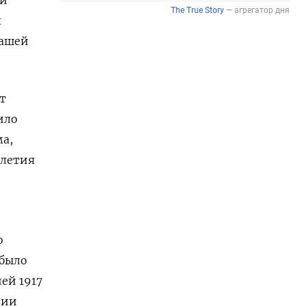
х
нашей
ет
ило
а,
илетия
о
 было
ей 1917
вии