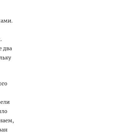
лами.
.
е два
льку
ого
пели
ило
наем,
зан