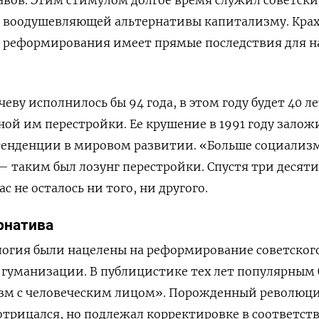
ь воодушевляющей альтернативы капитализму. Кра
о реформирования имеет прямые последствия для 
еву исполнилось бы 94 года, в этом году будет 40 л
ной им перестройки. Ее крушение в 1991 году залож
тенденции в мировом развитии. «Больше социализм
 таким был лозунг перестройки. Спустя три десят
с не осталось ни того, ни другого.
рнатива
логия были нацелены на реформирование советског
о гуманизации. В публицистике тех лет популярным
зм с человеческим лицом». Порожденный революци
 отрицался, но подлежал корректировке в соответст