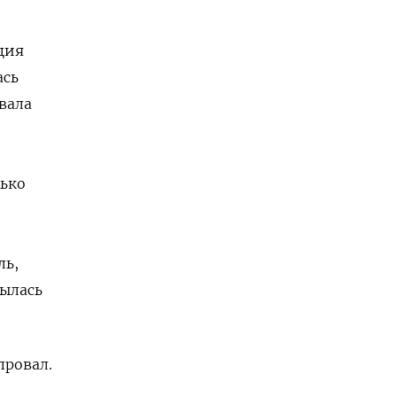
ция
ась
вала
ько
ль,
рылась
провал.