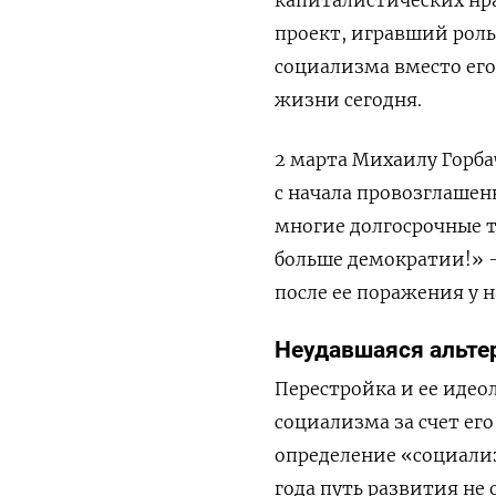
проект, игравший рол
социализма вместо ег
жизни сегодня.
2 марта Михаилу Горбач
с начала провозглашен
многие долгосрочные 
больше демократии!» —
после ее поражения у на
Неудавшаяся альте
Перестройка и ее идео
социализма за счет ег
определение «социали
года путь развития не