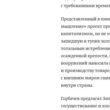
с требованиями време
Представленный в книг
мышление» проект пре
капитализмом, но не о
зашедшую в тупик хол
тотальным истребление
осажденной крепости,
вооружений наносила 
и производству товар
с внешним миром сним
внутри страны.
Горбачев предлагал За
сосуществование и ко