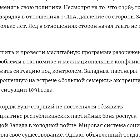
енять свою политику. Несмотря на то, что с 1985 г
разрядку в отношениях с США, давление со стороны З
олько лет. Лед в отношениях сторон начал таять не 
устить и провести масштабную программу разоруже
роблемы в экономике и межнациональные конфлик
жать ситуацию под контролем. Западные партнеры
прошенную на встрече «большой семерки» экстренн
ситуации 1991 года.
жордж Буш-старший не постеснялся объявить
иативе республиканских партийных бонз роспуск
дой Запада в холодной войне. Мировая система соц
ла свое существование. Однако объявленный тогда