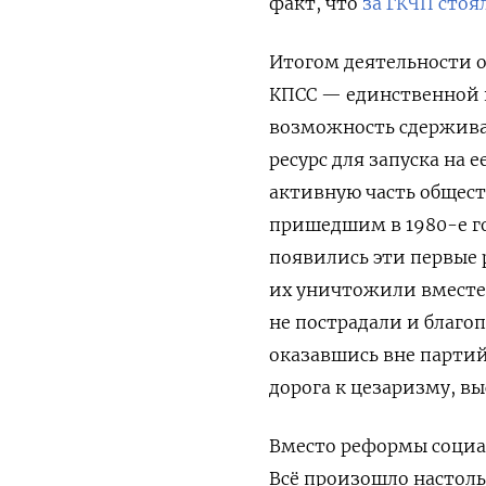
факт, что
за ГКЧП сто
Итогом деятельности о
КПСС — единственной н
возможность сдерживат
ресурс для запуска на 
активную часть общес
пришедшим в 1980-е г
появились эти первые 
их уничтожили вместе 
не пострадали и благо
оказавшись вне партий
дорога к цезаризму, в
Вместо реформы социа
Всё произошло настоль