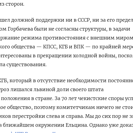
з сторон.
шел должной поддержки ни в СССР, ни за его преде
ом Горбачева были не согласны структуры, в задачи
ержание режима противостояния с внешним миром
ского общества — КПСС, КГБ и ВПК — по крайней мер
нтересованы в прекращении холодной войны, поско
ла существования.
 КГБ, который в отсутствие необходимости постоянн
роз лишался львиной доли своего штата
положения в стране. За 70 лет чекистские споры ус
кое общество, поэтому комитетчикам ничего не сто
ков перестройки слева и справа. Мы до сих пор не з
 в ближайшем окружении Ельцина. Однако уже дока