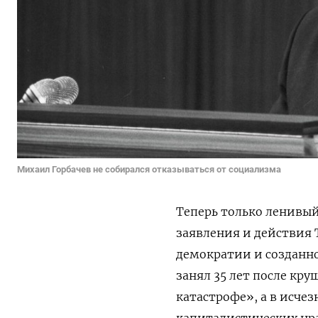
Михаил Горбачев не собирался отказываться от социализма
Теперь только ленивый
заявления и действия 
демократии и созданн
занял 35 лет после кр
катастрофе», а в исче
капиталистических нр