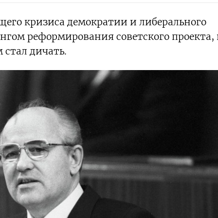
щего кризиса демократии и либерального
нгом реформирования советского проекта, 
 стал дичать.