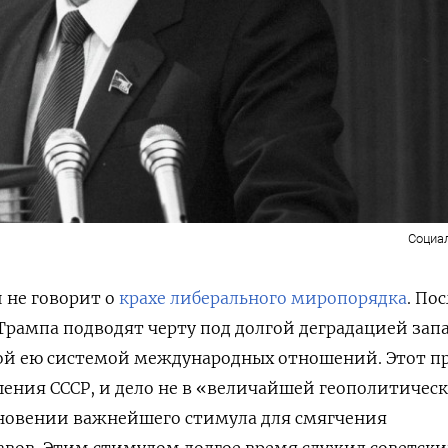
Социа
 не говорит о
крахе либерального миропорядка
. По
Трампа подводят черту под долгой деградацией зап
ой ею системой международных отношений. Этот п
ушения СССР, и дело не в «величайшей геополитичес
зновении важнейшего стимула для смягчения
авов. Этим стимулом долгое время служил советск