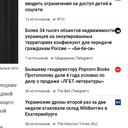
льные сети
следние
адной
роцесс
кой
ий