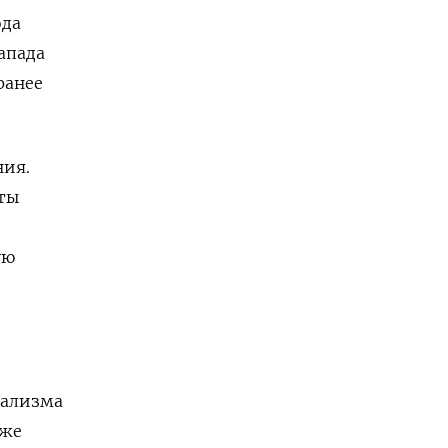
ода
апада
ранее
ния.
ты
ую
иализма
 же