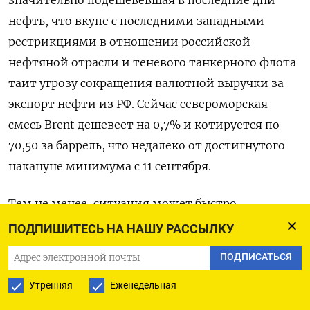
значительно подешевевшая в последние дни
нефть, что вкупе с последними западными
рестрикциями в отношении российской
нефтяной отрасли и теневого танкерного флота
таит угрозу сокращения валютной выручки за
экспорт нефти из РФ. Сейчас североморская
смесь Brent дешевеет на 0,7% и котируется по
70,50 за баррель, что недалеко от достигнутого
накануне минимума с 11 сентября.
Тем не менее, ситуация может быстро
развернуться в пользу рубля при поступлении
ПОДПИШИТЕСЬ НА НАШУ РАССЫЛКУ
сигналов о реальных намерениях украинской и
ПОДПИСАТЬСЯ
российской сторон договариваться о мире, а
Утренняя
Еженедельная
также в случае шагов США по ослаблению
санкционного давления на Москву.