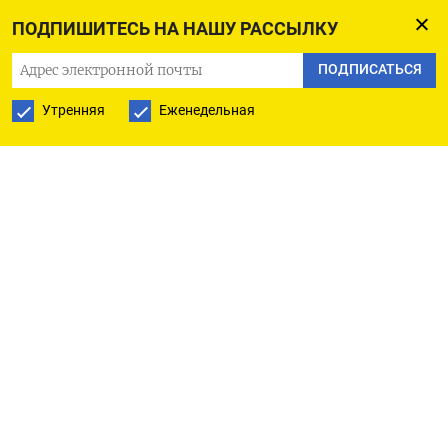
банковских депозитов и не будет с ними
ПОДПИШИТЕСЬ НА НАШУ РАССЫЛКУ
суммироваться. В итоге общая сумма
застрахованных накоплений может составить
ПОДПИСАТЬСЯ
4,2 млн руб. (1,4 млн рублей + 2,8 млн рублей)».
Утренняя
Еженедельная
Такие вклады должны быть удостоверены
безотзывными сберегательными
сертификатами. Снять безотзывный вклад до
завершения срока нельзя, предупреждает
Минфин, можно только переуступить его кому-
то. Это позволит банкам лучше планировать
работу, и проценты по таким вкладам могут
быть больше, полагает Минфин. Но россияне
никогда не проявляли особого интереса к
сберегательным сертификатам.