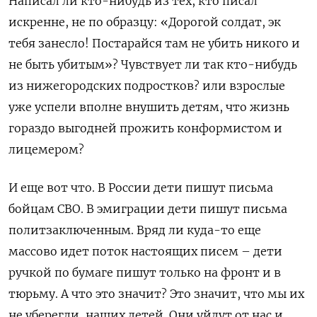
Написал ли кто-нибудь из тех, кто писал
искренне, не по образцу: «Дорогой солдат, эк
тебя занесло! Постарайся там не убить никого и
не быть убитым»? Чувствует ли так кто-нибудь
из нижегородских подростков? или взрослые
уже успели вполне внушить детям, что жизнь
гораздо выгодней прожить конформистом и
лицемером?
И еще вот что. В России дети пишут письма
бойцам СВО. В эмиграции дети пишут письма
политзаключенным. Вряд ли куда-то еще
массово идет поток настоящих писем – дети
ручкой по бумаге пишут только на фронт и в
тюрьму. А что это значит?
Это значит, что мы их
не уберегли, наших детей. Они уйдут от нас и