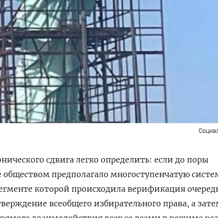
Социа
нического сдвига легко определить: если до поры
е обществом предполагало многоступенчатую систе
сегменте которой происходила верификация очеред
утверждение всеобщего избирательного права, а зате
рямого взаимодействия всех со всеми в режиме ре