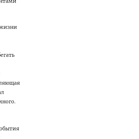
ентами
 жизни
егать
я
вляющая
ал
много.
события
я