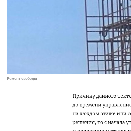
Ремонт свободы
Причину данного текто
до времени управлени
на каждом этаже или 
решения, то с начала 
и появление методов п