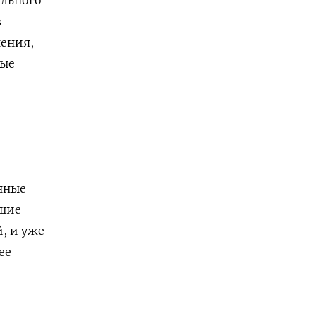
в
нения,
ные
нные
дшие
, и уже
ее