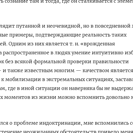
 сознание там и тогда, где он сталкивается с элем
лядит путанной и неочевидной, но в повседневной
ые примеры, подтверждающие реальность таких
ей. Одним из них является т. н. «врожденная
 распространенное в людях умение интуитивно изб
к без всякой формальной проверки правильности
— и также известным многим — качеством являетс
 к мобилизации в экстремальных ситуациях, заста
ам, где в иной ситуации он наверняка бы не выдерж
их моментов из жизни можно вспомнить довольно 
ался о проблеме индоктринации, мне вспомнились 
а стечение неожиданных обстоятельств привело мен