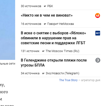
льные сети
му,
ного
м
ального