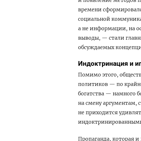
времени сформировалс
социальной коммуника
а не информации, на о
выводы, — стали глав
обсуждаемых концепци
Индоктринация и и
Помимо этого, обществ
политиков — по крайне
богатства — намного 
на смену аргументам,
не приходится удивлят
индоктринированным
Пропаганда, которая и