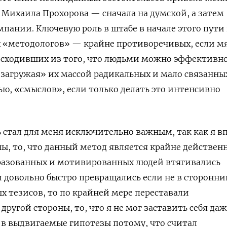
Михаила Прохорова — сначала на думской, а затем
мпании. Ключевую роль в штабе в начале этого пути
х «методологов» — крайне противоречивых, если м
 исходивших из того, что людьми можно эффективн
«загружая» их массой радикальных и мало связанных
тью, «смыслов», если только делать это интенсивно
ь стал для меня исключительно важным, так как я в
ны, то, что данный метод является крайне действе
разованных и мотивированных людей втягивались
и довольно быстро превращались если не в сторонни
х тезисов, то по крайней мере переставали
 другой стороны, то, что я не мог заставить себя да
в выдвигаемые гипотезы потому, что считал