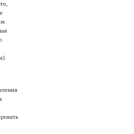
то,
е
ем
ная
о
а).
овления
х
ировать