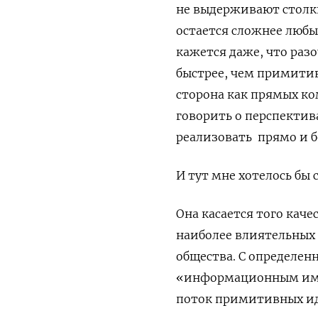
не выдерживают столкн
остается сложнее любы
кажется даже, что раз
быстрее, чем примити
сторона как прямых к
говорить о перспектива
реализовать
прямо и 
И тут мне хотелось бы
Она касается того кач
наиболее влиятельных
общества. С определен
«информационным имм
поток примитивных ид