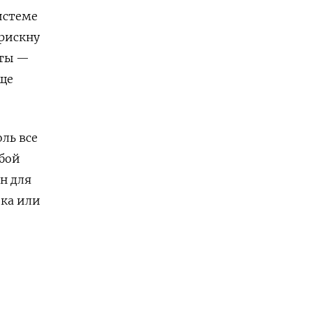
истеме
рискну
нты —
еще
ль все
обой
н для
ка или