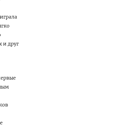
 играла
ягко
о
 и друг
первые
нным
ков
же