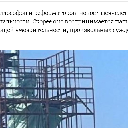
лософов и реформаторов, новое тысячелет
ональности. Скорее оно воспринимается на
ющей умозрительности, произвольных суж