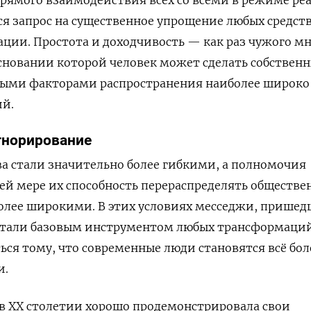
я запрос на существенное упрощение любых средст
ции. Простота и доходчивость — как раз чужого м
сновании которой человек может сделать собствен
ными факторами распространения наиболее широко
й.
гнорирование
а стали значительно более гибкими, а полномочия
й мере их способность перераспределять обществе
более широкими. В этих условиях месседжи, прише
 стали базовым инструментом любых трансформаций
ься тому, что современные люди становятся всё бол
и.
 в ХХ столетии хорошо продемонстрировала свои