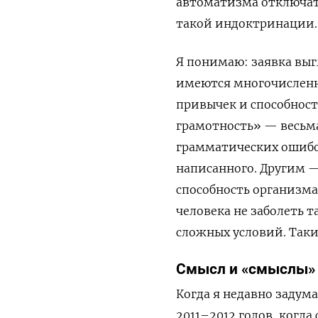
автоматизма отключать
такой индоктринации.
Я понимаю: заявка выг
имеются многочисленн
привычек и способност
грамотность» — весьма
грамматических ошибо
написанного. Другим 
способность организма
человека не заболеть т
сложных условий. Так
Смысл и «смыслы»
Когда я недавно задум
2011–2012 годов, когд