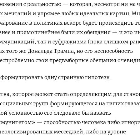
овения с реальностью — которая, несмотря ни на ч
х мечтаний и упрямее любых идеальных картин. Мн
очарование в политиках вскоре будет происходить т
внее и прямолинейнее были их обещания — и это и
оммуникаций, так и суфражизма (пока слишком ран
х того же Дональда Трампа, но его неспособность
беспроблемно свои предвыборные обещания очевидн
 сформулировать одну странную гипотезу.
ества, которое может стать определяющим для стан
 социальных групп формирующегося на наших глаза
ной условностью его следовало бы назвать
унитетом» — способностью человека либо игнор
еологизированных месседжей, либо на уровне