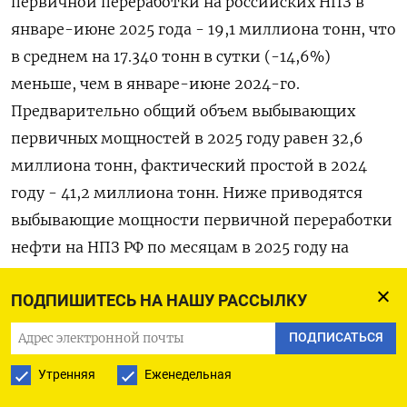
первичной переработки на российских НПЗ в
январе-июне 2025 года - 19,1 миллиона тонн, что
в среднем на 17.340 тонн в сутки (-14,6%)
меньше, чем в январе-июне 2024-го.
Предварительно общий объем выбывающих
первичных мощностей в 2025 году равен 32,6
миллиона тонн, фактический простой в 2024
году - 41,2 миллиона тонн. Ниже приводятся
выбывающие мощности первичной переработки
нефти на НПЗ РФ по месяцам в 2025 году на
основании расчетного плана регламентных
ПОДПИШИТЕСЬ НА НАШУ РАССЫЛКУ
работ: Период Всего за тыс. т/сут в % к общей в %
к Фактический тыс. т/сут в % к общей месяц 25г
ПОДПИСАТЬСЯ
(25г) мощности НПЗ выбывающим простой 24г
Утренняя
Еженедельная
(24г) мощности (25г) мощностям НПЗ (24г) 24г