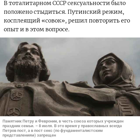
В тоталитарном СССР сексуальности было
положено стыдиться. Путинский режим,
косплеящий «совок», решил повторить его
опыт и в этом вопросе.
Памятник Петру и Февронии, в честь союза которых учрежден
праздник семьи. – 8 июля. В это время у православных всегда
Петров пост, а в пост секс (по фундаменталистским
представлениям) запрещен