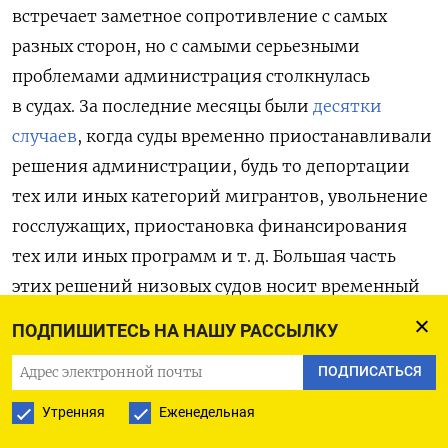
встречает заметное сопротивление с самых
разных сторон, но с самыми серьезными
проблемами администрация столкнулась
в судах. За последние месяцы были
десятки
случаев
, когда суды временно приостанавливали
решения администрации, будь то депортации
тех или иных категорий мигрантов, увольнение
госслужащих, приостановка финансирования
тех или иных программ
и т. д. Большая часть
этих решений низовых судов носит временный
характер.
ПОДПИШИТЕСЬ НА НАШУ РАССЫЛКУ
В более дальней перспективе судьба
ПОДПИСАТЬСЯ
Трамповской революции будет зависеть прежде
Утренняя
Еженедельная
всего от того, как его действия будет оценивать