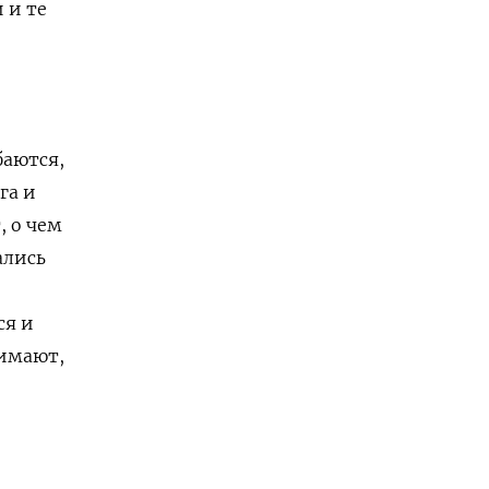
 и те
баются,
га и
, о чем
ались
ся и
нимают,