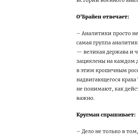
О’Брайен отвечает:
– Аналитики просто не 
самая группа аналитико
— великая держава и чт
зациклены на каждом д
в этим крошечным ро
надвигающегося краха 
не понимают, как дейс
важно.
Кругман спрашивает:
– Дело не только в том