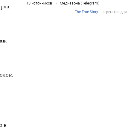
ерла
ов
.
Полом
о в