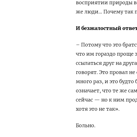
восприятии природы во
же люди... Почему так 
И безжалостный ответ
– Потому что это братс
что им гораздо проще 
ссылаться друг на друг
говорят. Это провал не
много раз, и это будто
означает, что те же с
сейчас — но к ним про
хотя это не так».
Больно.