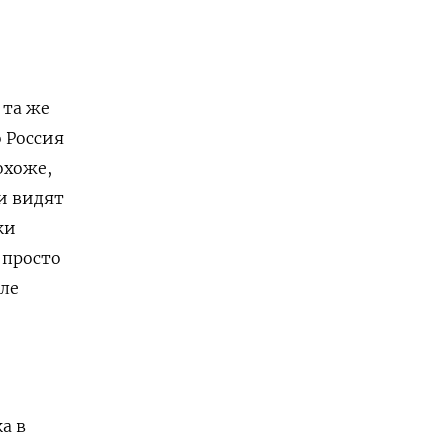
 та же
о Россия
охоже,
 и видят
ки
 просто
еле
а в