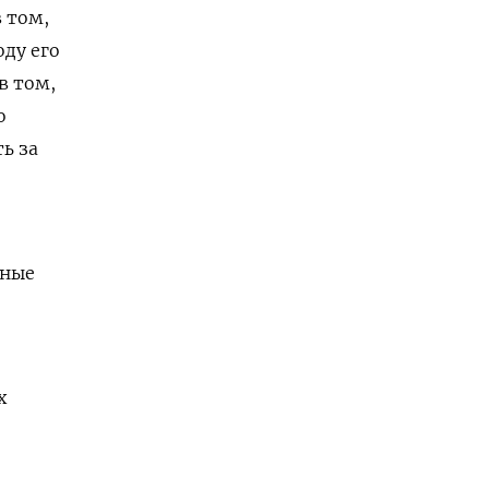
 том,
ду его
в том,
о
ь за
ьные
х