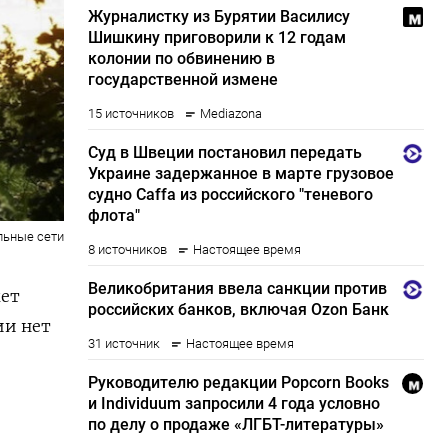
льные сети
жет
ии нет