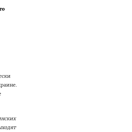
го
ески
краине.
е
инских
ыходят