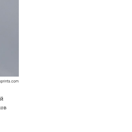
oprints.com
ый
ков
й