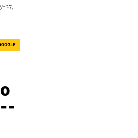
у-27,
GOOGLE
до
--