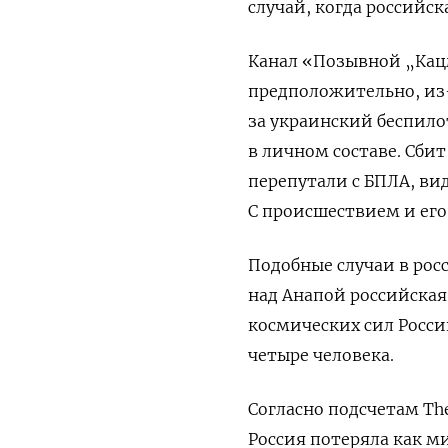
случай, когда российс
Канал «Позывной „Кац
предположительно, из
за украинский беспило
в личном составе. Сбит
перепутали с БПЛА, вид
С происшествием и ег
Подобные случаи в рос
над Анапой российска
космических сил Росси
четыре человека.
Согласно подсчетам The
Россия потеряла как м