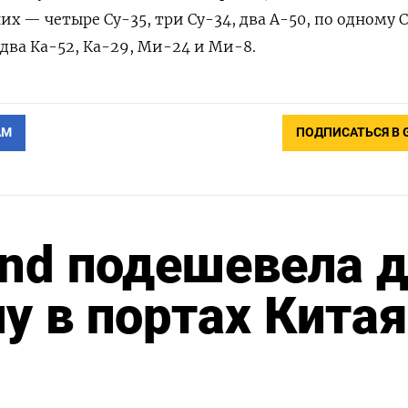
них — четыре Су-35, три Су-34, два А-50, по одному С
 два Ка-52, Ка-29, Ми-24 и Ми-8.
АМ
ПОДПИСАТЬСЯ В 
nd подешевела 
у в портах Китая