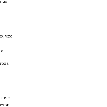
ня».
о, что
и.
года
 —
огня»
летов