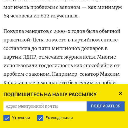
мог иметь проблемы с законом — как минимум
63 человека из 622 изученных.
Покупка мандатов с 2000-х годов была обычной
практикой. Цена за место в партийном списке
составляла до пяти миллионов долларов в
партии ЛДПР, отмечают журналисты. Многие
использовали госдолжность как способ уйти от
проблем с законом. Например, сенатор Максим
Кавджарадзе в молодости был судим за побои,
связан с ореховской преступной группировкой,
ПОДПИШИТЕСЬ НА НАШУ РАССЫЛКУ
пишет «Проект». Он менял биографию и
ПОДПИСАТЬСЯ
фамилию, чтобы скрыть прошлое, но заседает в
Совете Федерации с 2001 года.
Утренняя
Еженедельная