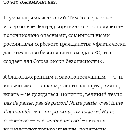
то это
онсамвиноват
.
Глум и впрямь жестокий. Тем более, что вот
и в Брюсселе
Белград корят
за
то, что получение
потенциально опасными, сомнительными
россиянами
сербского
гражданства «фактически
дает им право безвизового въезда в ЕС, что
создает
для Союза
риски безопасности».
А благонамеренным и законопослушным — т. н.
«обычным» — людям
,
такого паспорта
,
видно,
ждать – не дождаться. Понятно, великий тезис
p
as de patrie, pas de patron
!
Notre patrie, c’est toute
l’humanité
! ,
т. е.
ни
родины
,
ни
власти
!
Наше
отечество — все человечество!
–
сегодня
не разделяют только чинуши-популисты,