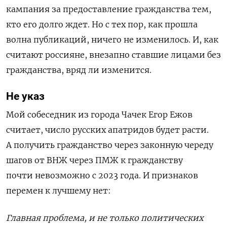
кампания за предоставление гражданства тем,
кто его долго ждет. Но с
тех пор, как прошла
волна публикаций
, н
ичего не изменилось
.
И, как
считают россияне, внезапно ставшие лицами без
гражданства,
вряд ли изменится.
Не указ
Мой собеседник из города Чачек Егор Ежов
считает, число
русских апатридов будет расти.
А п
олучить гражданство через законную
череду
шагов
от
ВНЖ
через
ПМЖ
к
гражданств
у
почт
и невозможно с 2023 года.
И признаков
перемен к лучшему нет:
Главная проблема, и не только политических