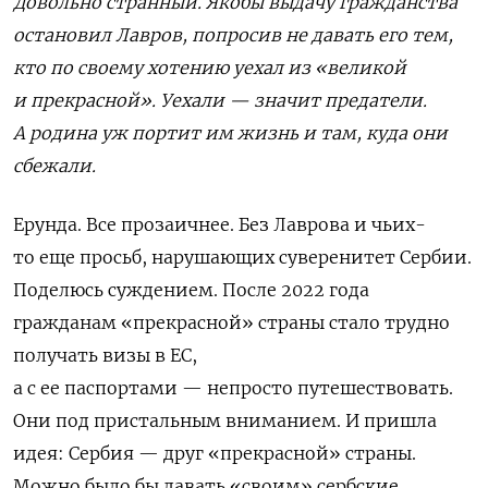
Довольно странный. Якобы выдачу гражданства
остановил Лавров, попросив не давать его тем,
кто по своему хотению уехал из «великой
и прекрасной». Уехали — значит предатели.
А родина уж портит им жизнь и там, куда они
сбежали.
Ерунда. Вс
е
прозаичнее
.
Б
ез Лаврова и чьих-
то еще
просьб, нарушающих суверенитет Сербии.
Подел
юсь
суждением
.
После 2022 года
гражданам «прекрасной» страны стало трудно
получать визы в Е
С
,
а с
ее
паспорт
а
м
и —
непросто путешествовать.
Они
под пристальным вниманием. И
пришла
идея: Сербия — друг «
прекрасно
й» страны.
Можно было бы давать «своим» сербские