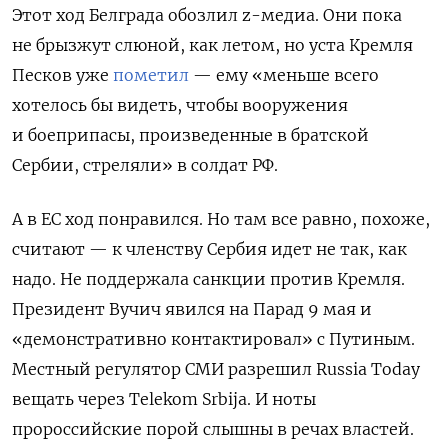
Этот ход Белграда обозлил
z
-медиа. Они пока
не брызжут слюной, как летом, но уста Кремля
Песков уже
пометил
— ему
«меньше всего
хотелось бы видеть, чтобы вооружения
и боеприпасы, произведенные в братской
Сербии, стреляли» в солдат РФ.
А в
Е
С ход понравился. Но там все равно, похоже,
считают — к членству
Сербия
и
дет
не так, как
надо
.
Н
е под
держала
санкци
и
против Кремля
.
П
резидент Вучич
явился
на
Парад 9 мая
и
«демонстративно контактир
овал
» с Путиным
.
Местный регулятор СМИ разрешил Russia Today
вещать через Telekom Srbija.
И ноты
пророссийские порой слышны в
р
ечах
властей
.