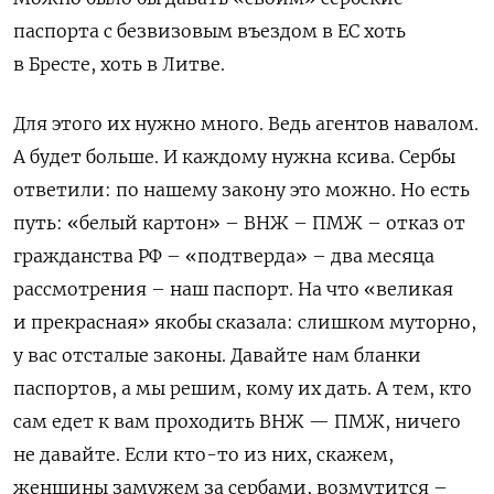
паспорта
с
безвизовы
м
въезд
ом
в Е
С
хоть
в Бресте, хоть в Л
итве
.
Для этого
их
нужно
много
.
Ведь а
гентов
навалом.
А б
удет больше
.
И к
аждому нужн
а
ксива
.
Сербы
ответили: по нашему закону это можно
.
Н
о
есть
путь:
«
белый картон
» –
ВНЖ
–
ПМЖ
–
отказ от
гражданства
РФ –
«подтверда»
–
два
месяца
рассмотрения
–
наш
паспорт.
На что «великая
и прекрасная» якобы сказала: слишком муторно,
у вас
отстал
ые законы. Давайте нам бланки
паспортов, а мы р
еши
м, кому
их
дать. А тем, кто
сам е
де
т к вам проходит
ь
ВНЖ — ПМЖ, ничего
не давайте.
Если кто-то из
них
,
скажем,
женщины
замуж
ем
за серб
ами
, возму
тится
–