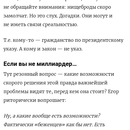
не обращайте внимания: нищеброды скоро
замолчат.
Но это
слух.
Д
огадки
.
Они могут и
не имет
ь
связи
с
реальност
ью
.
Т.е. кому-то — гражданство по президентскому
указу. А кому и закон — не указ.
Если вы не миллиардер…
Тут резонный вопрос
— к
акие возможности
скоро
го решения
этой правда важнейшей
проблемы
видят
те, перед кем она стоит
?
Егор
риторически вопрошает:
Ну, а какие вообще есть возможности?
Фактически «беженцев» как бы нет. Есть