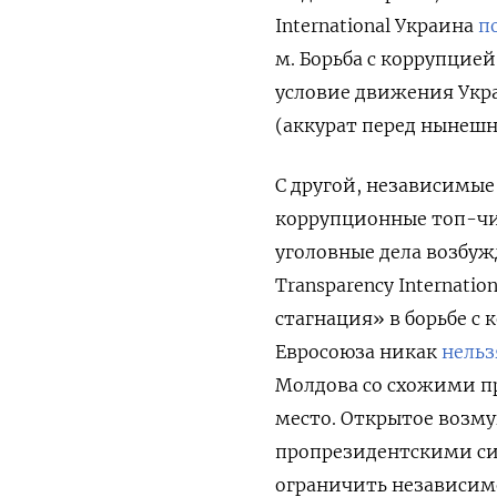
International Украина
п
м. Борьба с коррупцие
условие движения Укра
(аккурат перед нынешн
С другой, независимые
коррупционные топ-чи
уголовные дела возбужд
Transparency Internati
стагнация» в борьбе с 
Евросоюза никак
нельз
Молдова со схожими п
место. Открытое возму
пропрезидентскими си
ограничить независимо