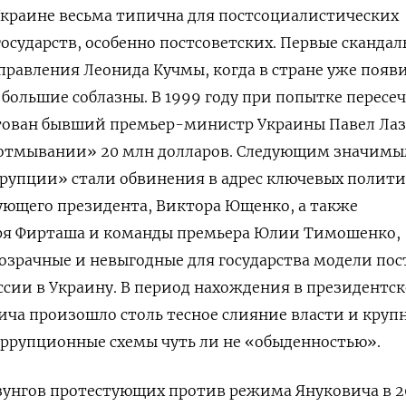
Украине весьма типична для постсоциалистических
осударств, особенно постсоветских. Первые скандал
равления Леонида Кучмы, когда в стране уже появ
большие соблазны. В 1999 году при попытке пересе
тован бывший премьер-министр Украины Павел Лаз
«отмывании» 20 млн долларов. Следующим значим
ррупции» стали обвинения в адрес ключевых полит
дующего президента, Виктора Ющенко, а также
ря Фирташа и команды премьера Юлии Тимошенко,
зрачные и невыгодные для государства модели пос
ссии в Украину. В период нахождения в президентс
ича произошло столь тесное слияние власти и круп
коррупционные схемы чуть ли не «обыденностью».
зунгов протестующих против режима Януковича в 2