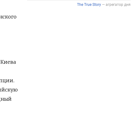
нского
 Киева
пции.
сийскую
адный