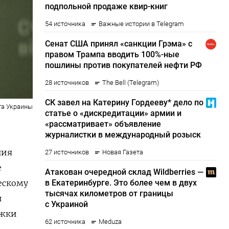
та Украины
ния
е
ескому
н
ржки