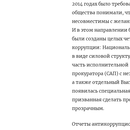
2014 годах было требо
общества понимали, ч
несовместимы с желан
И в этом направлении 
были созданы целых че
коррупции: Националь
в виде силовой структ
часть исполнительной
прокуратора (САП) с н
а также отдельный Вы
появилась специальная
призванная сделать пр
прозрачным.
Отчеты антикоррупцио