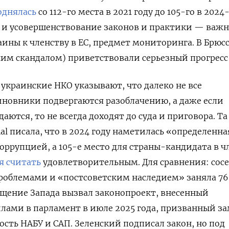
однялась
со 112-го места в 2021 году до 105-го в 2024
й и усовершенствование законов и практики — важ
ины к членству в ЕС, предмет мониторинга. В Брюс
им скандалом) приветствовали серьезный прогресс
 украинские НКО указывают, что далеко не все
новники подвергаются разоблачению, а даже если
аются, то не всегда доходят до суда и приговора. Та
onal писала, что в 2024 году наметилась «определенна
коррупцией, а 105-е место для страны-кандидата в 
я считать
удовлетворительным. Для сравнения: сос
роблемами и «постсоветским наследием» заняла 76
щение Запада вызвал законопроект, внесенный
лами в парламент в июле 2025 года, призванный з
сть НАБУ и САП. Зеленский подписал закон, но под