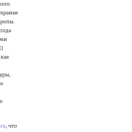
кого
Украине
вропы.
 года
ями
К)
 как
уры,
но
,
о
сь
, что