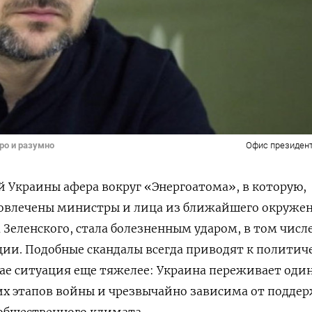
ро и разумно
Офис президен
й Украины афера вокруг «Энергоатома», в которую,
 вовлечены министры и лица из ближайшего окруже
Зеленского, стала болезненным ударом, в том числ
ции. Подобные скандалы всегда приводят к политич
чае ситуация еще тяжелее: Украина переживает оди
их этапов войны и чрезвычайно зависима от подде
общественного климата.