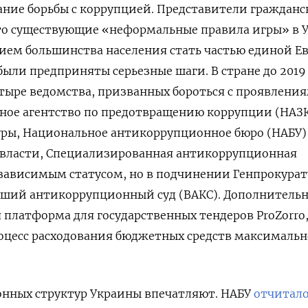
вание борьбы с коррупцией. Представители гражданс
то существующие «неформальные правила игры» в 
ием большинства населения стать частью единой Е
были предприняты серьезные шаги. В стране до 2019
тыре ведомства, призванных бороться с проявлени
ное агентство по предотвращению коррупции (НАЗ
уры, Национальное антикоррупционное бюро (НАБУ)
 власти, Специализированная антикоррупционная
езависимым статусом, но в подчинении Генпрокурат
сший антикоррупционный суд (ВАКС). Дополнитель
 платформа для государственных тендеров ProZorro
оцесс расходования бюджетных средств максимальн
нных структур Украины впечатляют. НАБУ
отчитало