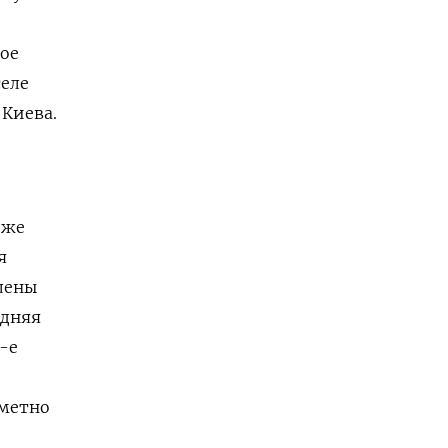
-
ное
селе
 Киева.
 же
я
члены
едняя
-е
аметно