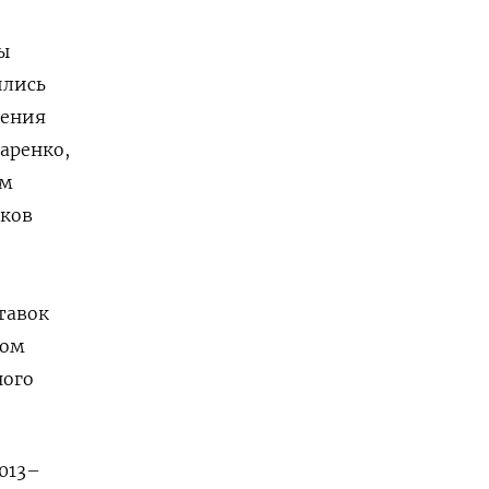
ы
ились
чения
аренко,
ым
иков
тавок
ком
ного
013–