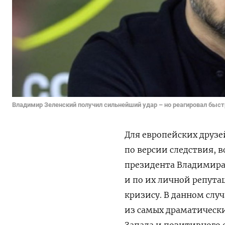
Владимир Зеленский получил сильнейший удар – но реагировал быст
Для европейских друзе
по версии следствия,
президента Владимира 
и по их личной репута
кризису. В данном слу
из самых драматическ
Запада и позитивного 