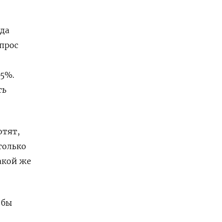
гда
опрос
65%.
ть
отят,
только
акой же
 бы