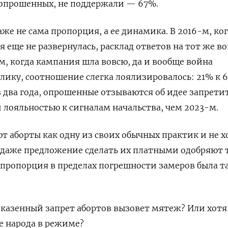
 опрошенных, не поддержали — 67%.
аже не сама пропорция, а ее динамика. В 2016-м, ко
 еще не развернулась, расклад ответов на тот же в
-м, когда кампания шла вовсю, да и вообще война
ику, соотношение слегка лоялизировалось: 21% к 
з два года, опрошенные отзываются об идее запрети
 лояльностью к сигналам начальства, чем 2023-м.
т аборты как одну из своих обычных практик и не х
: даже предложение сделать их платными одобряют 
 пропорция в пределах погрешности замеров была т
о казенный запрет абортов вызовет мятеж? Или хотя
е народа в режиме?