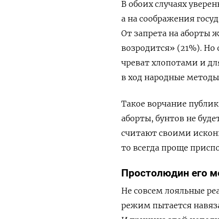
В обоих случаях уверен
а на соображения госу
От запрета на аборты 
возродится» (21%). Но 
чреват хлопотами и дл
в ход народные методы»
Такое ворчание публик
аборты, бунтов не буде
считают своими исконн
то всегда проще присп
Простолюдин его 
Не совсем лояльные реа
режим пытается навяз