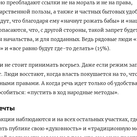
но преобладают ссылки не на мораль и не на права,
дарственной пользы, а также и частных бытовых удоб
ждут, что благодаря ему «начнут рожать бабы» и «на
опасаются, что, с другой стороны, такой запрет буде
я начальства, и для подданных. Ведь рядовые люди 
 и «все равно будут где-то делать» (15%).
и не стоит принимать всерьез. Даже если режим за
т. Люди восстают, когда власть покушается на то, чт
ыми правами. А когда речь идет только об удобства
особиться: «пустить в ход народные методы».
мечты
кции наблюдаются и на всех остальных участках, гд
ать публике свою «духовность» и «традиционную м