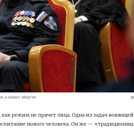
и, и запрет абортов
p
, как режим не прячет лица. Одна из задач воюющей
оспитание нового человека. Он же — «традиционны