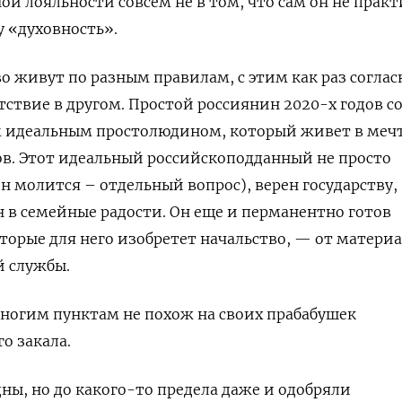
ой лояльности совсем не в том, что сам он не прак
у «духовность».
о живут по разным правилам, с этим как раз согла
тствие в другом. Простой россиянин 2020-х годов с
ем идеальным простолюдином, который живет в меч
ов. Этот идеальный российскоподданный не просто
н молится – отдельный вопрос), верен государству,
 в семейные радости. Он еще и перманентно готов
торые для него изобретет начальство, — от матери
й службы.
ногим пунктам не похож на своих прабабушек
о закала.
дны, но до какого-то предела даже и одобряли