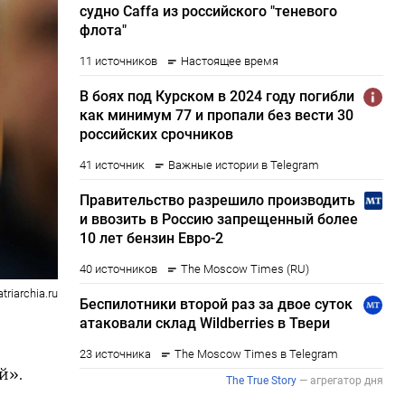
atriarchia.ru
й».