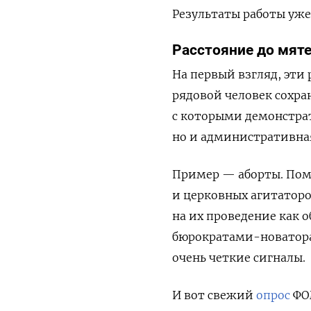
Результаты работы уже
Расстояние до мят
На первый взгляд, эти
рядовой человек сохра
с которыми демонстрат
но и административна
Пример — аборты. Поми
и церковных агитаторо
на их проведение как
бюрократами-новатора
очень четкие сигналы.
И вот свежий
опрос
ФОМ