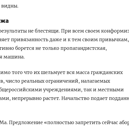
 видны.
ежа
 результаты не блестящи. При всем своем конформи
няет привязанность даже и к тем своим привычкам,
ивно борется не только пропагандистская,
я машина.
мо того что их шельмует вся масса гражданских
в, число реальных ограничений, налагаемых
 общероссийскими учреждениями, так и местными
ми, непрерывно растет. Начальство подает поддан
а. Предложение «полностью запретить сейчас або