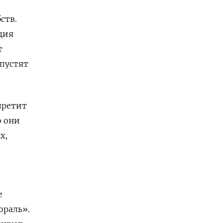
ств.
ция
т
«пустят
претит
о они
х,
е
ораль».