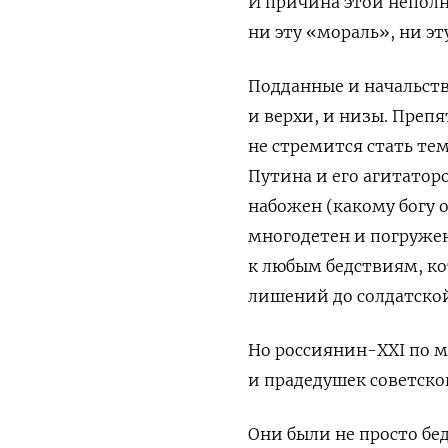
И причина этой неполн
ни эту «мораль», ни эт
Подданные и начальств
и верхи, и низы. Препя
не стремится стать т
Путина и его агитатор
набожен (какому богу о
многодетен и погружен
к любым бедствиям, ко
лишений до солдатско
Но россиянин-XXI по м
и прадедушек советског
Они были не просто бе