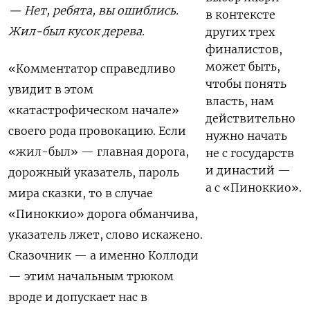
— Нет, ребята, вы ошиблись.
в контексте
Жил-был кусок дерева.
других трех
финалистов,
может быть,
«Комментатор справедливо
чтобы понять
увидит в этом
власть, нам
«катастрофическом начале»
действительно
своего рода провокацию. Если
нужно начать
«жил-был» — главная дорога,
не с государств
и династий —
дорожный указатель, пароль
а с «Пиноккио».
мира сказки, то в случае
«Пиноккио» дорога обманчива,
указатель лжет, слово искажено.
Сказочник — а именно Коллоди
— этим начальным трюком
вроде и допускает нас в