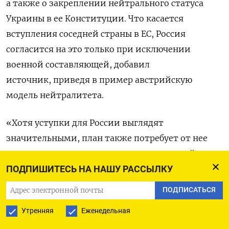
а также о закреплении нейтрального статуса
Украины в ее Конституции.
Что касается
вступления соседней страны в ЕС, Россия
согласится на это только при исключении
военной составляющей, добавил
источник, приведя в пример австрийскую
модель нейтралитета.
«Хотя уступки для России выглядят
значительными, план также потребует от нее
отказаться от некоторых прежних условий —
например, от более радикального сокращения
ПОДПИШИТЕСЬ НА НАШУ РАССЫЛКУ
вооруженных сил Украины или отдельных
ПОДПИСАТЬСЯ
элементов политической реформы», — говорит
Утренняя
Еженедельная
старший научный сотрудник Российско-