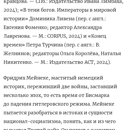
Кравцова. — СПб.: Издательство Ивана Лимбаха,
2024); «В тени богов. Императоры в мировой
истории» Доминика Ливена (пер. с англ.:
Евгения Фоменко; редактор Александра
Лавренова. — М.: CORPUS, 2024) и «Конец
времен» Петра Турчина (пер. с англ.: В.
Желнинов; редакторы Ольга Королёва, Наталья
Никитенко. — М.: Издательство АСТ, 2024).
Фридрих Мейнеке, маститый немецкий
историк, переживший две войны, заставший
несколько эпох, то есть время от Бисмарка
до падения гитлеровского режима. Мейнеке
пытается разобраться в истоках и сущности
национал-социализма, понять, как и из чего
вырастал Третий рейх. Он пишет о развитии