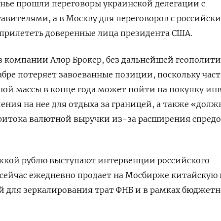
сенье прошли переговоры украинской делегации с
вителями, а в Москву для переговоров с российск
прилететь доверенные лица президента США.
 компании Алор Брокер, без дальнейшей геополит
абре потеряет завоеванные позиции, поскольку част
ной массы в конце года может пойти на покупку ин
ления на нее для отдыха за границей, а также «долж
ритока валютной выручки из-за расширения спредо
кой рублю выступают интервенции российского
 сейчас ежедневно продает на Мосбирже китайскую
й для зеркалирования трат ФНБ и в рамках бюджетн