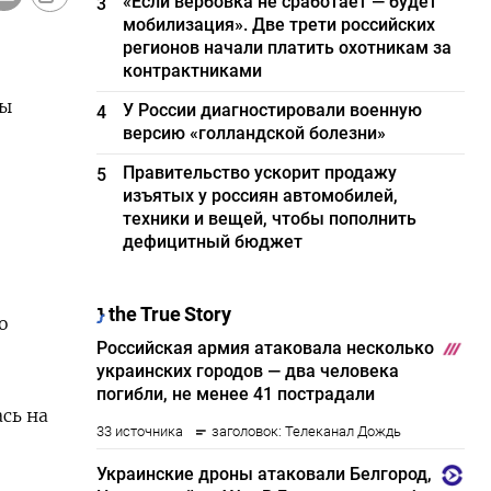
«Если вербовка не сработает — будет
3
мобилизация». Две трети российских
регионов начали платить охотникам за
контрактниками
ты
У России диагностировали военную
4
версию «голландской болезни»
Правительство ускорит продажу
5
изъятых у россиян автомобилей,
техники и вещей, чтобы пополнить
дефицитный бюджет
о
сь на