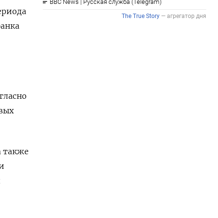
ериода
банка
гласно
вых
а также
и