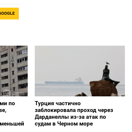
GOOGLE
ами по
Турция частично
ве,
заблокировала проход через
Дарданеллы из-за атак по
о меньшей
судам в Черном море