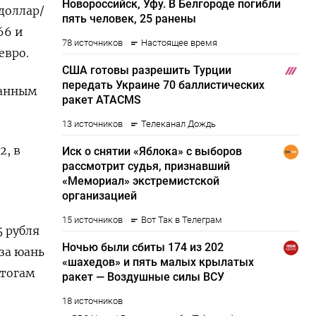
доллар/
66 и
евро.
данным
2, в
 рубля
 за юань
итогам