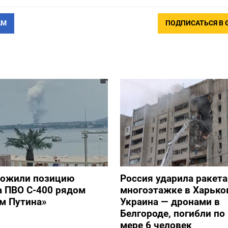
АМ
ПОДПИСАТЬСЯ В 
тожили позицию
Россия ударила ракет
а ПВО С-400 рядом
многоэтажке в Харько
ом Путина»
Украина — дронами в
Белгороде, погибли п
мере 6 человек