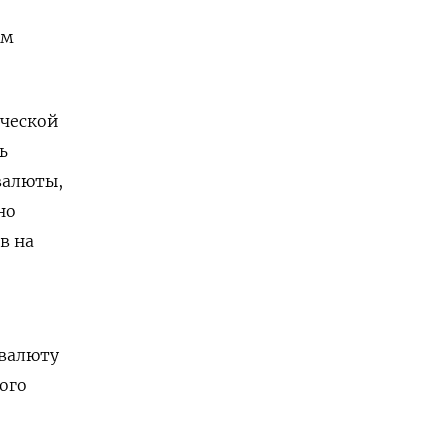
им
ической
ь
валюты,
но
в на
 валюту
ого