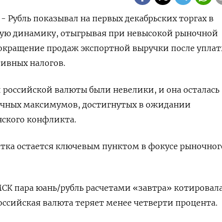
 - Рубль показывал на первых декабрьских торгах в
ую динамику, отыгрывая при невысокой рыночной
сокращение продаж экспортной выручки после упла
ивных налогов.
российской валюты были невелики, и она осталась
ячных максимумов, достигнутых в ожидании
нского конфликта.
тка остается ключевым пунктом в фокусе рыночног
 МСК пара юань/рубль расчетами «завтра» котировала
российская валюта теряет менее четверти процента.