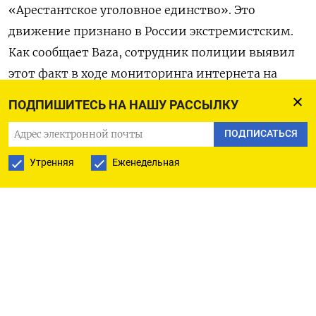
«Арестантское уголовное единство». Это
движение признано в России экстремистским.
Как сообщает Baza, сотрудник полиции выявил
этот факт в ходе мониторинга интернета на
предмет запрещенного контента. Подростка
ПОДПИШИТЕСЬ НА НАШУ РАССЫЛКУ
пригласили для объяснений, и решением суда
ПОДПИСАТЬСЯ
ему назначили штраф — 1000 рублей.
Утренняя
Еженедельная
Еще одного россиянина
оштрафовали
за эмодзи
«воровской звезды», которое стояло у его ника в
Telegram 18 ноября. По данным Baza, «Розу
ветров», символ движения АУЕ, обнаружили в
аккаунте 18-летнего тюменца. Так как его
эмодзи-статус виден другим пользователям, суд
посчитал это публичной демонстрацией и