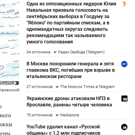
Каменский
о
ного
ержки
ены.