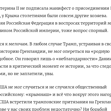
атерина
II
не подписала манифест о присоединении
 у Крыма столетиями были совсем другие хозяева.
яя Российская Федерация в воспросах территорий 
ником Российской империи, тоже вопрос спорный.
я к мелочам. В любом случае Трамп, устраивая в св
в историю Гренландии, не мог опереться на «родную
добное. Он говорил лишь о «неблагодарности» Дани
сли в критический момент ее истории, за что след
и, но не заплатили, увы.
США не мог случиться и не случился общественный
оссийскому: «крымнаш» и всё что вокруг этого наго
 США встретили трамповские притязания на Гренл
зве у нас своих проблем недостаточно? Ни борьбой