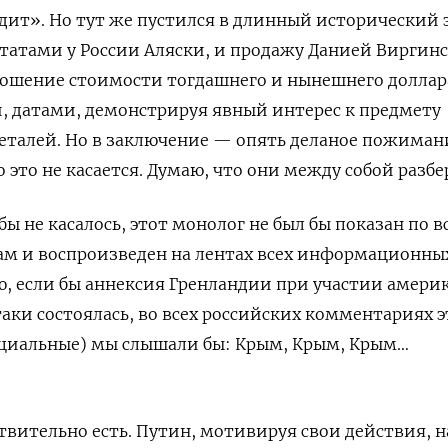
дит». Но тут же
пустился в длинный исторический э
татами у России Аляски, и продажу Данией Виргин
ношение стоимости тогдашнего и нынешнего доллар
 датами, демонстрируя явный интерес к предмету
еталей. Но в заключение — опять деланое пожиман
о это не касается. Думаю, что они между собой разбе
 бы не касалось, этот монолог не был бы показан по в
ам и воспроизведен на лентах всех информационны
ряю, если бы аннексия Гренландии при участии амери
аки состоялась, во всех российских комментариях э
циальные) мы слышали бы: Крым, Крым, Крым…
твительно есть. Путин, мотивируя свои действия, 