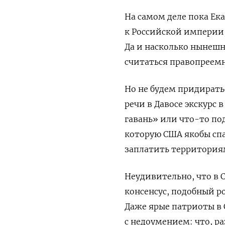
На самом деле пока Ек
к Российской империи,
Да и насколько нынешн
считаться правопреем
Но не будем придиратьс
речи в Давосе экскурс 
гавань» или что-то по
которую США якобы спа
заплатить территориям
Неудивительно, что в 
консенсус, подобный р
Даже ярые патриоты в
с недоумением: что, ра