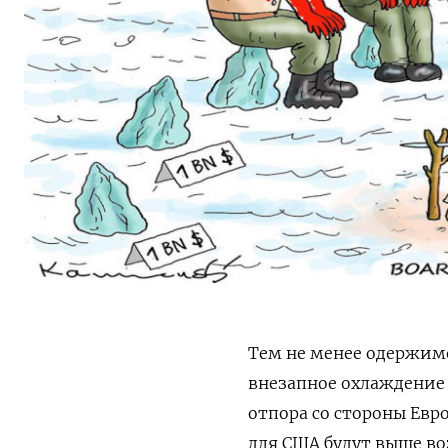
Тем не менее одержимо
внезапное охлаждение 
отпора со стороны Евр
для США будут выше в