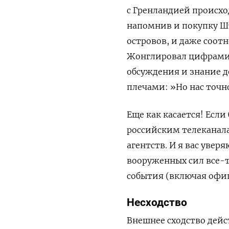
с Гренландией происхо
напомнив и покупку Ш
островов, и даже соот
Жонглировал цифрами,
обсуждения и знание д
плечами: »
Но нас точн
Еще как касается! Если
российским телеканал
агентств. И я вас уве
вооруженных сил все-т
события (включая офи
Несходство
Внешнее сходство дейс