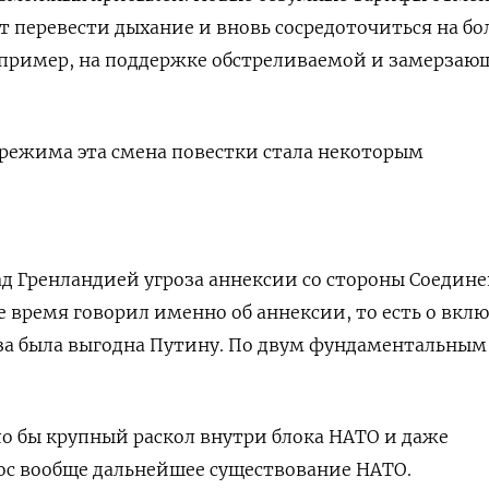
т перевести дыхание и вновь сосредоточиться на бо
апример, на поддержке обстреливаемой и замерзаю
 режима эта смена повестки стала некоторым
д Гренландией угроза аннексии со стороны Соедин
е время говорил именно об аннексии, то есть о вкл
роза была выгодна Путину. По двум фундаментальным
ло бы крупный раскол внутри блока НАТО и даже
ос вообще дальнейшее существование НАТО.