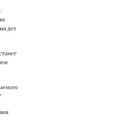
:
ке
ых дел
станет
чем
таемого
?
ании