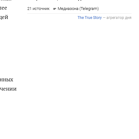
лее
щей
енных
ючении