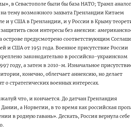
«мы», в Севастополе были бы база НАТО; Трамп анал
 на тему возможного захвата Гренландии Китаем
ле и у США в Гренландии, и у России в Крыму теоре
защитить свои интересы без анексии: американско
на острове предусмотрено соответствующим Согла
ей и США от 1951 года. Военное присутствие России
креплено законодательно в российско-украинском
997 году, а затем в 2010-м.
Изначальное присутстви
итории, конечно, облегчает аннексию, но делает
 о стратегических военных интересах.
ожалуй что, и кончается. До датчан Гренландия
 Дании, а Норвегии, в то время как российская проп
ии в родную гавань». Дескать, Россия вернула себе 
о.