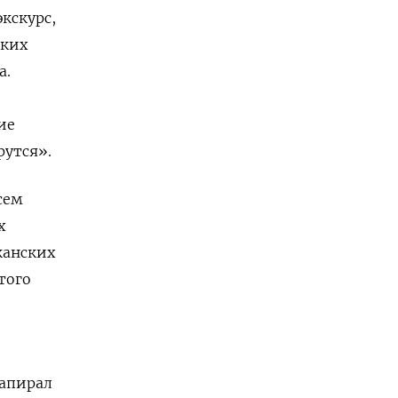
кскурс,
ских
а.
ие
рутся».
сем
х
канских
того
напирал