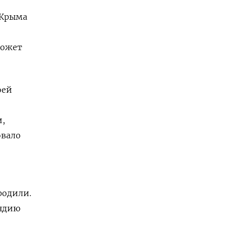
 Крыма
может
оей
и,
овало
родили.
андию