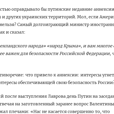
остью оправдывало бы путинские недавние аннексии
м и других украинских территорий. Мол, если Амери
 нельзя? Самый долгоиграющий министр иностранн
ак и сказал:
ренландского народа» «народ Крыма», и вам многое 
е важен для безопасности Российской Федерации, 
отиворечие: что привело к аннексии: интересы угне
нтересы обеспечивающей свою безопасность России
й после выступления Лаврова день Путин на засед
отвечая на заготовленный заранее вопрос Валентины
жал плечами: «Нас не касается совершенно то, что