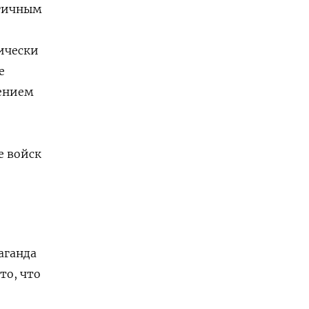
огичным
тически
е
шением
е войск
аганда
то, что