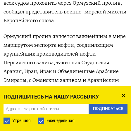
всех судов проходить через Ормузский пролив,
сообщал представитель военно-морской миссии
Европейского союза.
Ормузский пролив является важнейшим в мире
маршрутом экспорта нефти, соединяющим
крупнейших производителей нефти
Персидского залива, таких как Саудовская
Аравия, Иран, Ирак и Объединенные Арабские
Эмираты, с Оманским заливом и Аравийским
морем. Примерно 20% мирового объема нефти
ПОДПИШИТЕСЬ НА НАШУ РАССЫЛКУ
проходит через узкий водный путь между
Ираном и Оманом, а также большие объемы
ПОДПИСАТЬСЯ
сжиженного природного газа, что порождает
Утренняя
Еженедельная
ожидания резкого скачка цен.