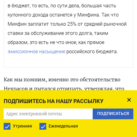
в бюджет, то есть, по сути дела, большая часть
купонного дохода останется у Минфина. Так что
Минфин заплатит только 25% от средней рыночной
ставки за обслуживание этого долга, таким
образом, это есть не что иное, как прямое
эмиссионное насыщение
российского бюджета.
Как мы помним, именно это обстоятельство
Некрасов и пытался отрицать, утверждая, что
экономика России так насыщена свободными
ПОДПИШИТЕСЬ НА НАШУ РАССЫЛКУ
деньгами, что Минфину не составляет никаких
ПОДПИСАТЬСЯ
проблем продать любую эмиссию облигаций
федерального займа. Кстати, если бы Некрасов
Утренняя
Еженедельная
был бы прав, то стало бы непонятно, а с чего это