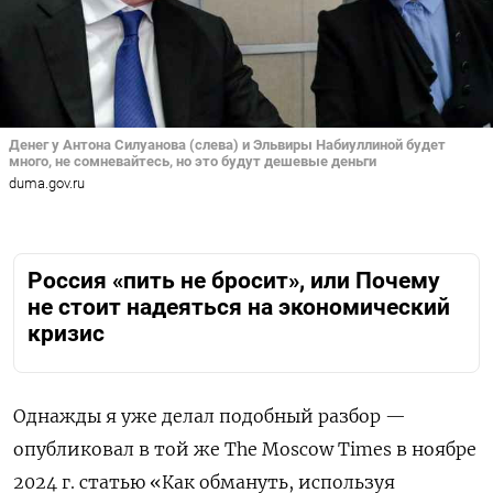
Денег у Антона Силуанова (слева) и Эльвиры Набиуллиной будет
много, не сомневайтесь, но это будут дешевые деньги
duma.gov.ru
Россия «пить не бросит», или Почему
не стоит надеяться на экономический
кризис
Однажды я уже делал подобный разбор —
опубликовал в той же The Moscow Times в ноябре
2024 г. статью «Как обмануть, используя