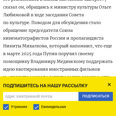
сказал он, обращаясь к министру культуры Ольге
Любимовой в ходе заседания Совета
по культуре.
Поводом для обсуждения стало
обращение председателя Союза
кинематографистов России и пропагандиста
Никиты Михалкова, который напомнил, что еще
в марте 2025 года Путин поручил своему
помощнику Владимиру Мединскому поддержать
идею квотирования иностранных фильмов
и «принять меры по защите рынка заранее, еще
до того, как конкуренты начнут возвращаться».
ПОДПИШИТЕСЬ НА НАШУ РАССЫЛКУ
Михалков отметил, что поручение до сих пор
ПОДПИСАТЬСЯ
не выполнено.
Утренняя
Еженедельная
Путин выразил недоумение по поводу