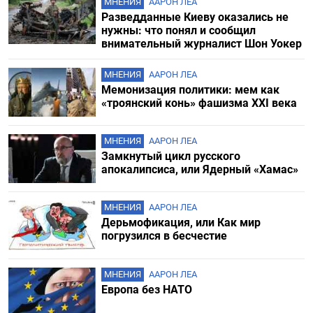
МНЕНИЯ
ААРОН ЛЕА
Разведданные Киеву оказались не
нужны: что понял и сообщил
внимательный журналист Шон Уокер
МНЕНИЯ
ААРОН ЛЕА
Мемонизация политики: мем как
«троянский конь» фашизма XXI века
МНЕНИЯ
ААРОН ЛЕА
Замкнутый цикл русского
апокалипсиса, или Ядерный «Хамас»
МНЕНИЯ
ААРОН ЛЕА
Дерьмофикация, или Как мир
погрузился в бесчестие
МНЕНИЯ
ААРОН ЛЕА
Европа без НАТО