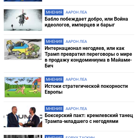
МНЕНИЯ
ААРОН ЛЕА
Бабло побеждает добро, или Война
идеологов, имперцев и барыг
МНЕНИЯ
ААРОН ЛЕА
Интернационал негодяев, или как
Трамп превратил переговоры о мире
в продажу кондоминиума в Майами-
Бич
МНЕНИЯ
ААРОН ЛЕА
Истоки стратегической покорности
Европы
МНЕНИЯ
ААРОН ЛЕА
Боксерский пакт: кремлевский танец
Трампа-младшего с негодяями
МНЕНИЯ
БОРУХ ТАСКИН