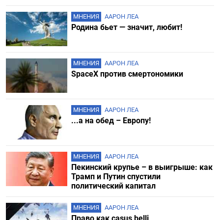
МНЕНИЯ
ААРОН ЛЕА
Родина бьет — значит, любит!
МНЕНИЯ
ААРОН ЛЕА
SpaceX против смертономики
МНЕНИЯ
ААРОН ЛЕА
...а на обед – Европу!
МНЕНИЯ
ААРОН ЛЕА
Пекинский крупье – в выигрыше: как
Трамп и Путин спустили
политический капитал
МНЕНИЯ
ААРОН ЛЕА
Право как casus belli