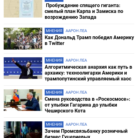
Пробуждение спящего гиганта:
смелый план Карпа и Замиска по
возрождению Запада
МНЕНИЯ
ААРОН ЛЕА
Как Дональд Трамп победил Америку
в Twitter
МНЕНИЯ
ААРОН ЛЕА
Алгоритмическая анархия как путь в
архаику: техноолигархи Америки и
трампопутинский управляемый хаос
МНЕНИЯ
ААРОН ЛЕА
Смена руководства в «Роскосмосе»:
от улыбки Гагарина до улыбки
Чеширского Кота
МНЕНИЯ
ААРОН ЛЕА
Зачем Промсвязьбанку розничный
бизнес Гуцериевых