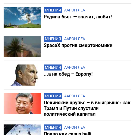
МНЕНИЯ
ААРОН ЛЕА
Родина бьет — значит, любит!
МНЕНИЯ
ААРОН ЛЕА
SpaceX против смертономики
МНЕНИЯ
ААРОН ЛЕА
...а на обед – Европу!
МНЕНИЯ
ААРОН ЛЕА
Пекинский крупье – в выигрыше: как
Трамп и Путин спустили
политический капитал
МНЕНИЯ
ААРОН ЛЕА
Право как casus belli