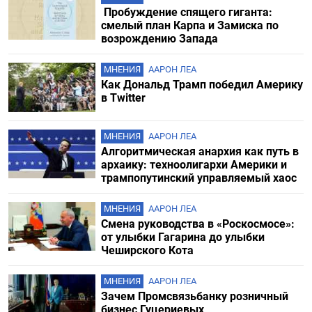
Пробуждение спящего гиганта:
смелый план Карпа и Замиска по
возрождению Запада
МНЕНИЯ
ААРОН ЛЕА
Как Дональд Трамп победил Америку
в Twitter
МНЕНИЯ
ААРОН ЛЕА
Алгоритмическая анархия как путь в
архаику: техноолигархи Америки и
трампопутинский управляемый хаос
МНЕНИЯ
ААРОН ЛЕА
Смена руководства в «Роскосмосе»:
от улыбки Гагарина до улыбки
Чеширского Кота
МНЕНИЯ
ААРОН ЛЕА
Зачем Промсвязьбанку розничный
бизнес Гуцериевых