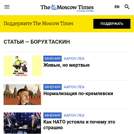
EN
РУССКАЯ СЛУЖБА
Поддержите The Moscow Times
ПОДДЕРЖАТЬ
СТАТЬИ — БОРУХ ТАСКИН
МНЕНИЯ
ААРОН ЛЕА
Живые, но мертвые
МНЕНИЯ
ААРОН ЛЕА
Нормализация по-кремлевски
МНЕНИЯ
ААРОН ЛЕА
Как НАТО устояла и почему это
страшно