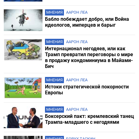
МНЕНИЯ
ААРОН ЛЕА
Бабло побеждает добро, или Война
идеологов, имперцев и барыг
МНЕНИЯ
ААРОН ЛЕА
Интернационал негодяев, или как
Трамп превратил переговоры о мире
в продажу кондоминиума в Майами-
Бич
МНЕНИЯ
ААРОН ЛЕА
Истоки стратегической покорности
Европы
МНЕНИЯ
ААРОН ЛЕА
Боксерский пакт: кремлевский танец
Трампа-младшего с негодяями
МНЕНИЯ
БОРУХ ТАСКИН