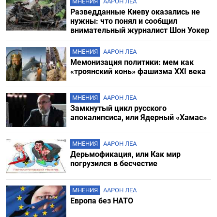
МНЕНИЯ
ААРОН ЛЕА
Разведданные Киеву оказались не
нужны: что понял и сообщил
внимательный журналист Шон Уокер
МНЕНИЯ
ААРОН ЛЕА
Мемонизация политики: мем как
«троянский конь» фашизма XXI века
МНЕНИЯ
ААРОН ЛЕА
Замкнутый цикл русского
апокалипсиса, или Ядерный «Хамас»
МНЕНИЯ
ААРОН ЛЕА
Дерьмофикация, или Как мир
погрузился в бесчестие
МНЕНИЯ
ААРОН ЛЕА
Европа без НАТО