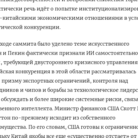
ктически речь идёт о попытке институционализиро
о-китайскими экономическими отношениями в усл
гической конкуренции.
ходе саммита было уделено теме искусственного
н и Пекин фактически признали ИИ самостоятельн
, требующей двустороннего кризисного управления
ская конкуренция в этой области рассматривалась
 призму экспортных ограничений, контроля над
ников и чипов и борьбы за технологическое лидерс
 обсуждать и более широкие системные риски, связ
венного интеллекта. Министр финансов США Скотт 
гтон по-прежнему исходит из собственного
мущества. По его словам, США готовы к ограниченн
льку Китай якобы все еще «существенно отстает» от