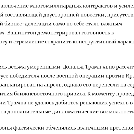
 заключение многомиллиардных контрактов и усиле
й составляющей двусторонней повестки, присутств
й бизнес-делегации само по себе стало важным
м: Вашингтон демонстрировал готовность к
огу и стремление сохранить конструктивный харак
ись весьма умеренными. Дональд Трамп явно рассч
тусе победителя после военной операции против Ир
запланирован на апрель, однако его перенесли на с
вития ближневосточного кризиса. К моменту прове
и Трампа не удалось добиться решающих успехов в 
кина дополнительные дипломатические возможности
тороны фактически обменялись взаимными претенз