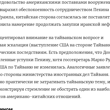
недовольство американскими поставками вооружен
выразил обеспокоенность сотрудничеством Пекина 
Трампа, китайская сторона согласилась не поставлят
анила намерение продолжать закупки иранской неф
кцентировал внимание на тайваньском вопросе и
ная эскалация (выступление США на стороне Тайван
ческим последствиям. Есть предположения, что До
ленные уступки Пекину, хотя госсекретарь Марко Р
США по Тайваню не изменилась. Аналогичные заявл
со стороны министерства иностранных дел Тайваня.
но практически не затрагивать тайваньскую тему, и
монстрируя стремление не обострять один из наибо
сов американо-китайских отношений.
кином