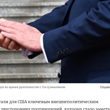
рук во время рукопожатия с Си Цзиньпином
Социа
стали для США ключевым внешнеполитическим
двусторонних противоречий, которых стало замет