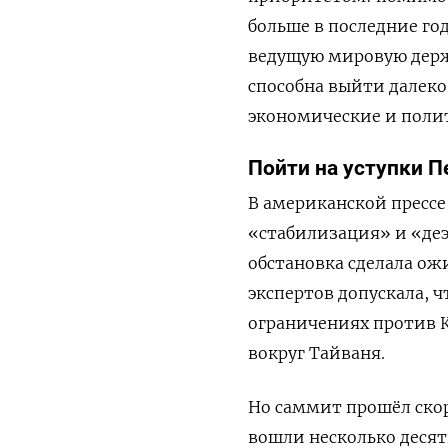
больше в последние го
ведущую мировую держа
способна выйти далеко
экономические и поли
Пойти на уступки П
В американской прессе
«стабилизация» и «де
обстановка сделала ож
экспертов допускала, 
ограничениях против К
вокруг Тайваня.
Но саммит прошёл скор
вошли несколько деся