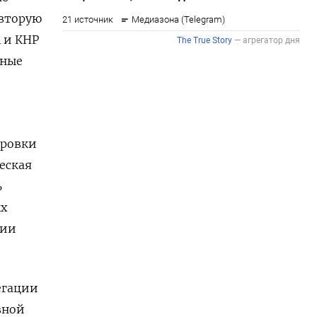
 вторую
 и КНР
ьные
ировки
еская
ь
ых
ции
егации
вной