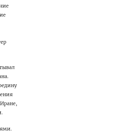
ние
ие
тер
итывал
ана.
ередину
дения
Иране,
.
иями.