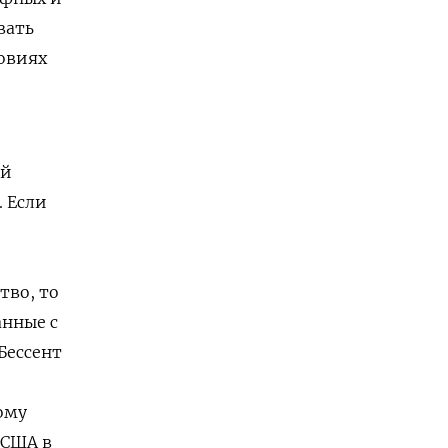
вать
овиях
ой
. Если
тво, то
анные с
Бессент
ому
 США в