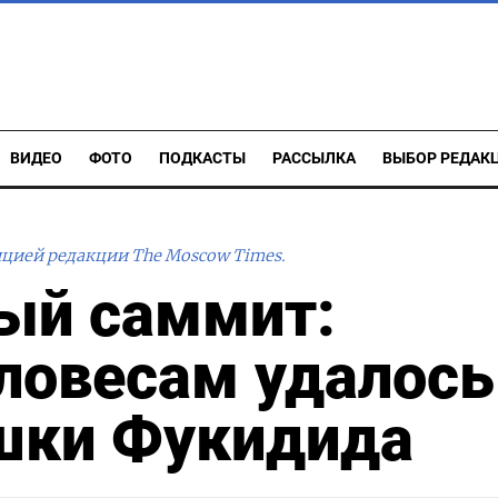
ВИДЕО
ФОТО
ПОДКАСТЫ
РАССЫЛКА
ВЫБОР РЕДАК
ицией редакции The Moscow Times.
ый саммит:
овесам удалось
шки Фукидида