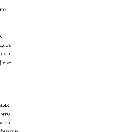
 по
е
е
дать
шь о
фере
нных
 что
м за
ифных и