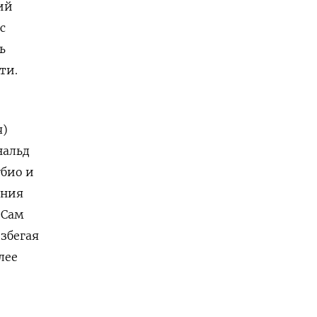
ий
с
ь
ти.
я)
нальд
убио и
ения
 Сам
збегая
лее