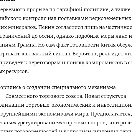
 серьезного прорыва по тарифной политике, а также
тайского контроля над поставками редкоземельных
их минералов. Пекин согласился лишь на частично
граничений до осени, однако подобные меры явно н
аниям Трампа. Но сам факт готовности Китая обсуж
тривать как важный сигнал. Вероятно, речь идет ли
приведет к переговорам и поиску компромиссов в с
х ресурсов.
ворились о создании специального механизма
 – Совместного торгового совета. Новая структура
ординации торговых, экономических и инвестицио
 крупнейшими экономиками мира. Предполагается,
ивным урегулированием торговых споров, контроле
нних договорённостей и вопросами снижения тар