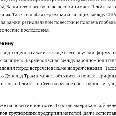
ды, Вашингтон все больше воспринимает Пекин как
вы. Так что любая серьезная эскалация между США
 за рамки региональной повестки и повлечь глобал
тические последствия.
екину
 среди оценок саммита чаще всего звучали формул
эскалация». Взрывоопасная международно-политич
идания перед встречей весьма напряженными. Част
что Дональд Трамп может объявить о новых тарифн
итая, а Пекин – пойти на резкое обострение ситуа
ее на позитивной ноте. В состав американской дел
тков крупнейших предпринимателей. Даже если гла