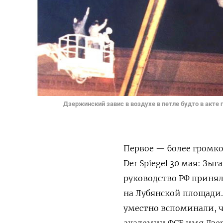
Дзержинский завис в воздухе в петле будто в акте
Первое — более громко
Der
Spiegel
30 мая: Зыг
руководство РФ приня
на Лубянской площади
уместно вспоминали, чт
академии ФСБ имя Дзе