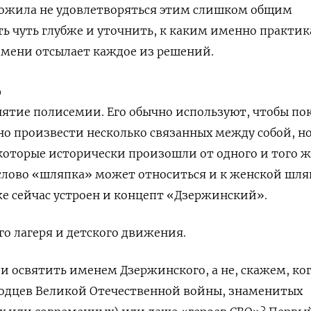
дложила не удовлетворяться этим слишком общим
ь чуть глубже и уточнить, к каким именно практи
емени отсылает каждое из решений.
д
нятие полисемии. Его обычно используют, чтобы пок
но произвести несколько связанных между собой, но
которые исторически произошли от одного и того ж
 слово «шляпка» может относиться и к женской шля
 же сейчас устроен и концепт «Дзержинский».
го лагеря и детского движения.
и освятить именем Дзержинского, а не, скажем, ко
одцев Великой Отечественной войны, знаменитых