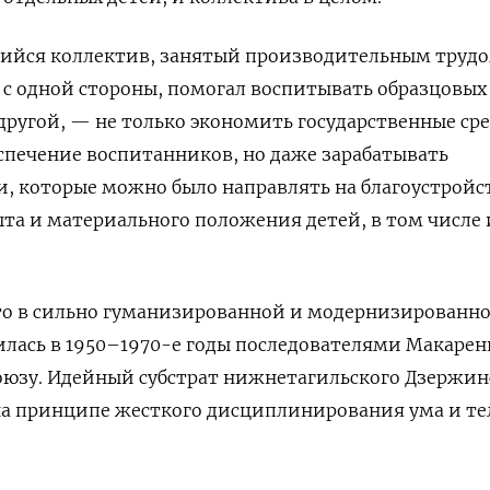
йся коллектив, занятый производительным трудо
с одной стороны, помогал воспитывать образцовых
 другой, — не только экономить государственные ср
спечение воспитанников, но даже зарабатывать
, которые можно было направлять на благоустройс
та и материального положения детей, в том числе 
сто в сильно гуманизированной и модернизированн
лась в 1950–1970-е годы последователями Макарен
оюзу. Идейный субстрат нижнетагильского Дзержин
на принципе жесткого дисциплинирования ума и те