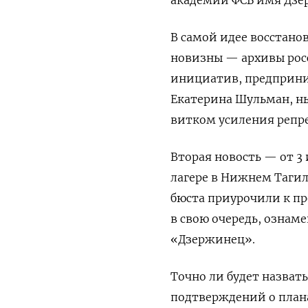
В самой идее восстан
новизны — архивы рос
инициатив, предприним
Екатерина Шульман, н
витком усиления репре
Вторая новость — от 
лагере в Нижнем Таги
бюста приурочили к пр
в свою очередь, озна
«Дзержинец».
Точно ли будет назват
подтверждений о плана