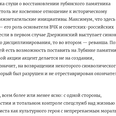
а слухи о восстановлении лубянского памятника
толь же косвенное отношение к историческому
нижнетагильские инициативы. Максимум, что здесь
 — его роль основателя ВЧК и советских-российских
 если в первом случае Дзержинский выступает син
о дисциплинирования, то во втором — реванша. По
тей есть возможность поставить на Лубянке памятн
ой акции акцент делается не на создании,
а значит, на возвращении некоторого символическог
торый был разрушен и не отреставрирован окончате
 всем более или менее ясно: с одной стороны,
астии и тотальном контроле спецслужб над жизнью
киста как культурного героя с непререкаемым мора