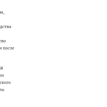
м,
едства
тво
и после
ой
ко
ского
ла.