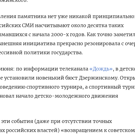
овления памятника нет уже никакой принципиальн
сийских СМИ насчитывают около десятка таких
авшихся с начала 2000-х годов. Как точно замети
ынешняя инициатива прекрасно резонировала с оч
ссивной политики государства.
3 июня: по информации телеканала
«Дождь»
, в детс
ле установили новенький бюст Дзержинскому. Откр
оведению спортивного турнира, а спортивный турн
меновал начало детско-молодежного движения
ь эти события (даже при отсутствии точных
х российских властей) «возвращением к советском