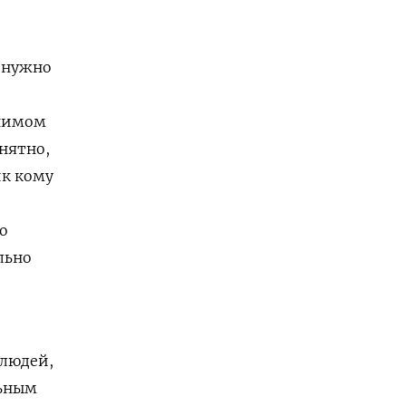
 нужно
онимом
нятно,
ик кому
о
льно
 людей,
льным