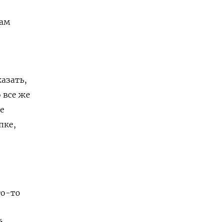
кам
азать,
 все же
е
пке,
го-то