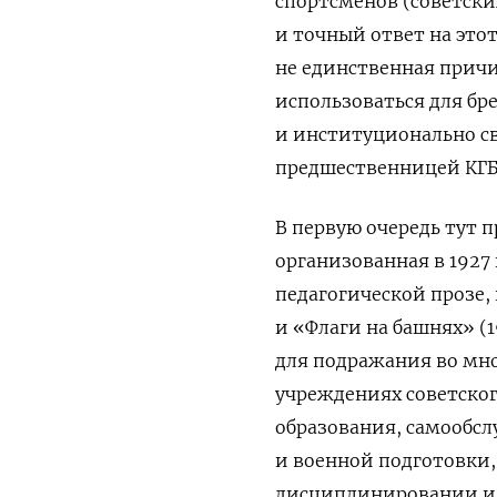
спортсменов (советски
и точный ответ на это
не единственная причи
использоваться для б
и институционально св
предшественницей КГБ 
В первую очередь тут 
организованная в 1927
педагогической прозе,
и «Флаги на башнях» (
для подражания во мно
учреждениях советског
образования, самообсл
и военной подготовки, 
дисциплинировании и о