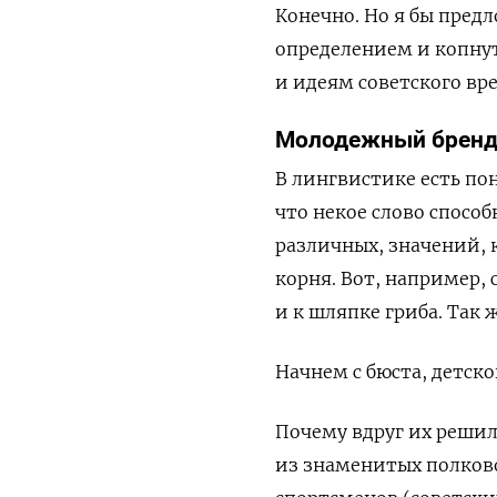
Конечно. Но я бы пре
определением и копнут
и идеям советского вр
Молодежный брен
В лингвистике есть по
что некое слово способ
различных, значений, 
корня. Вот, например,
и к шляпке гриба. Так
Начнем с бюста, детско
Почему вдруг их решил
из знаменитых полков