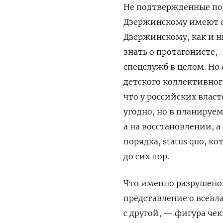
Не подтвержденные пок
Дзержинскому имеют с
Дзержинскому, как и 
знать о протагонисте,
спецслужб в целом. Но
детского коллективног
что у российских влас
угодно, но в планируем
а на восстановлении, 
порядка,
status
quo
, ко
до сих пор.
Что именно разрушено,
представление о всевл
с другой, — фигура че