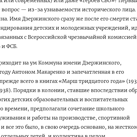
х или современных) или даже «героев СВО»? Первы
т вопрос — из-за узнаваемости исторического лица.
на. Имя Дзержинского сразу же после его смерти ст
рендирования детских и молодежных учреждений, и
язанных с Всероссийской чрезвычайной комиссией,
и ФСБ.
приходит на ум Коммуна имени Дзержинского,
 году Антоном Макаренко и запечатленная в его
 прежде всего в книгах «Марш тридцатого года» (193
1938). Порядки в колонии, ставшие впоследствии об
гих детских образовательных и воспитательных
о времени, предполагали сочетание школьного
уживания и работы на производстве, спортивной
и все это было, в свою очередь основано, на жестко
тдельных детей, и коллектива в целом.