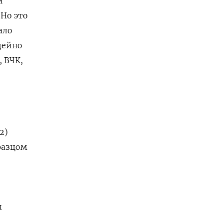
й
 Но это
ало
дейно
 ВЧК,
2)
разцом
м