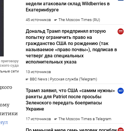
 приговору
ского суда
льные сети
цкого
кому
алитики
нул