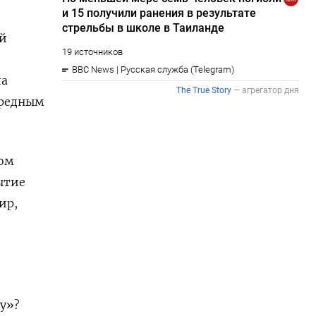
ой
ла
ередным
ком
ытие
ир,
у»?