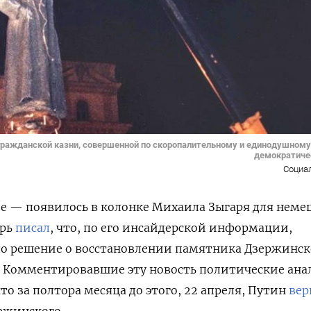
 гражданской казни, совершенной по скоропалительному и единодушному
демократиче
Социа
е — появилось в колонке Михаила Зыгаря для неме
арь
писал
, что, по его инсайдерской информации,
ло решение о восстановлении памятника Дзержинс
.
Комментировавшие эту новость политические ан
о за полтора месяца до этого, 22 апреля, Путин
вер
ржинского.