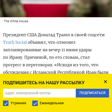
The White House
Президент США Дональд Трамп в своей соцсети
Truth Social
объявил, что отменил
запланированные на вечер 11 июня удары
по Ирану. Причиной, по его словам, стал
прогресс в переговорах. «Исходя из того, что
обсуждения с Исламской Республикой Иран были
доведены до высшего руководства Ирана
ПОДПИШИТЕСЬ НА НАШУ РАССЫЛКУ
и одобрены, я отменил запланированные
ПОДПИСАТЬСЯ
на сегодняшний вечер удары», — написал Трамп.
Он добавил, что окончательные пункты сделки
Утренняя
Еженедельная
согласованы «всеми вовлечёнными