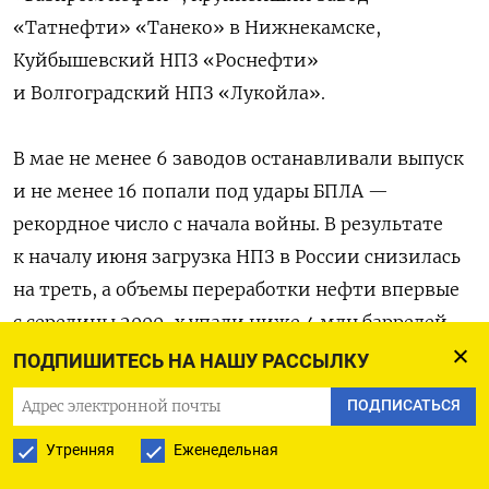
«Татнефти» «Танеко» в Нижнекамске,
Куйбышевский НПЗ «Роснефти»
и Волгоградский НПЗ «Лукойла».
В мае не менее 6 заводов останавливали выпуск
и не менее 16 попали под удары БПЛА —
рекордное число с начала войны. В результате
к началу июня загрузка НПЗ в России снизилась
на треть, а объемы переработки нефти впервые
с середины 2000-х упали ниже 4 млн баррелей
в сутки, по
оценкам
Energy Intelligence.
ПОДПИШИТЕСЬ НА НАШУ РАССЫЛКУ
ПОДПИСАТЬСЯ
Согласно Росстату, бензин дорожает
Утренняя
Еженедельная
фронтально: рост цен зафиксирован в 78
субъектах РФ. Максимальный — в Республике