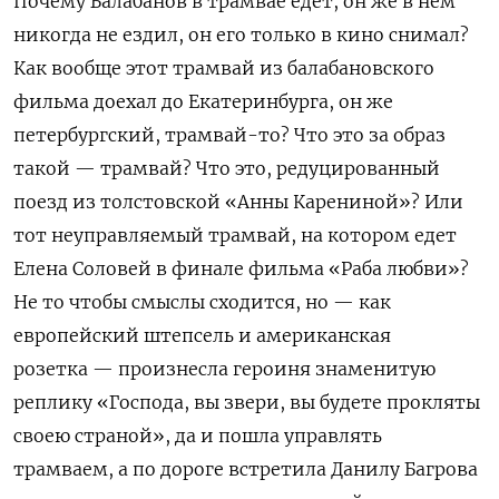
Почему Балабанов в трамвае едет, он же в нем
никогда не ездил, он его только в кино снимал?
Как вообще этот трамвай из балабановского
фильма доехал до Екатеринбурга, он же
петербургский, трамвай-то? Что это за образ
такой — трамвай? Что это, редуцированный
поезд из толстовской «Анны Карениной»? Или
тот неуправляемый трамвай, на котором едет
Елена Соловей в финале фильма «Раба любви»?
Не то чтобы смыслы сходится, но — как
европейский штепсель и американская
розетка — произнесла героиня знаменитую
реплику «Господа, вы звери, вы будете прокляты
своею страной», да и пошла управлять
трамваем, а по дороге встретила Данилу Багрова