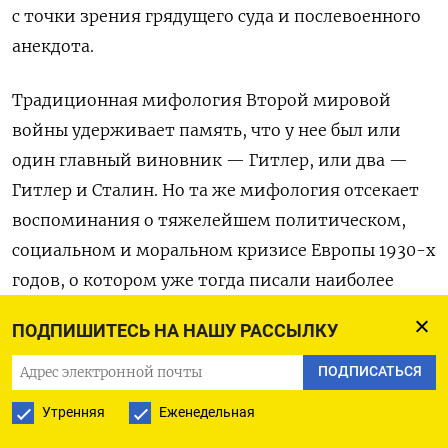
с точки зрения грядущего суда и послевоенного
анекдота.
Традиционная мифология Второй мировой
войны удерживает память, что у нее был или
один главный виновник — Гитлер, или два —
Гитлер и Сталин. Но та же мифология отсекает
воспоминания о тяжелейшем политическом,
социальном и моральном кризисе Европы 1930-х
годов, о котором уже тогда писали наиболее
проницательные мыслители — Йохан Хёйзинга
ПОДПИШИТЕСЬ НА НАШУ РАССЫЛКУ
в эссе «В тени завтрашнего дня» — или
писатели, как, например, Карел Чапек в «Войне
ПОДПИСАТЬСЯ
с саламандрами». А память о глобальном
Утренняя
Еженедельная
кризисе скорее ассоциируется с Первой мировой